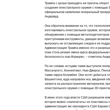
Трампа с целью принудить ее пресечь оборот
создания огнестрельного оружия с помощью 3
официальном заявлении генеральный прокур
Андервуд.
Она обратила внимание на то, что технологи
изготавливать огнестрельное оружие, которое
обнаружению с помощью металлодетекторов. 
преступникам инструменты, дающие возможн
выпускать не оставляющее следов и не подд
Администрация Трампа именно это и разрешае
пока столь резкая смена курса федеральным 
безопасность нью-йоркцев», – отметила Анде
По ее словам, истцами также выступили генп
Массачусетс, Коннектикут, Нью-Джерси, Пенси
также округа Колумбия. Они хотят добиться от
Вашингтона, куда направлен иск, введения 
запрета на распространение материалов, пр
огнестрельного оружия с помощью 3D-принте
В июне этого года власти США разрешили ком
которое можно «напечатать» из пластмассы с
администрация экс-президента США Барака О