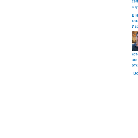
сел
спу
В 
гот
Из
кот
аме
отк
Вс