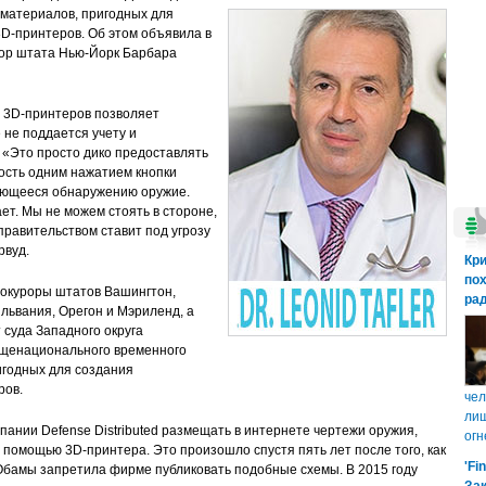
 материалов, пригодных для
D-принтеров. Об этом объявила в
ор штата Нью-Йорк Барбара
я 3D-принтеров позволяет
 не поддается учету и
«Это просто дико предоставлять
ость одним нажатием кнопки
ающееся обнаружению оружие.
т. Мы не можем стоять в стороне,
правительством ставит под угрозу
рвуд.
Кр
пох
рокуроры штатов Вашингтон,
рад
львания, Орегон и Мэриленд, а
 суда Западного округа
общенационального временного
игодных для создания
ров.
чел
лиш
пании Defense Distributed размещать в интернете чертежи оружия,
огн
 помощью 3D-принтера. Это произошло спустя пять лет после того, как
'Fi
бамы запретила фирме публиковать подобные схемы. В 2015 году