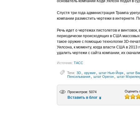
основатель компании Коди Уилсон подал в суд
Спустя три года администрация Трампа урегу
компании разместить чертежи в интернете. По
Речь идет о чертежах пистолетов и винтовок,
периодически происходящих в США массовых
такое оружие с помощью технологии 3D-печат
Уилсона, к моменту, когда власти США в 2013 
удалить чертежи с сайта компании, их скачали
Источник:
ТАСС
Теги:
3D
,
оружие
,
штат Нью-Йорк
,
штат Ва
Пенсильвания
,
штат Орегон
,
штат Мэрилен
Оценить 
Просмотров: 5074
Вставить в блог