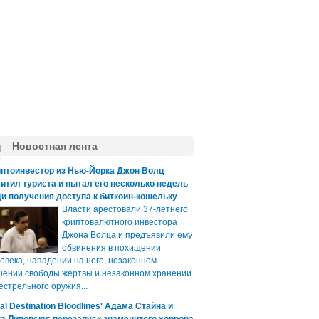
Новостная лента
иптоинвестор из Нью-Йорка Джон Волц
итил туриста и пытал его несколько недель
и получения доступа к биткоин-кошельку
Власти арестовали 37-летнего
криптовалютного инвестора
Джона Волца и предъявили ему
обвинения в похищении
овека, нападении на него, незаконном
ении свободы жертвы и незаконном хранении
естрельного оружия...
nal Destination Bloodlines' Адама Стайна и