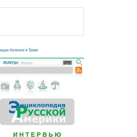
ие болезни
●
Трамп отложил введение 50-процентных пошлин на товары из Е
RUNYjews
ВЕСТИ ИЗ УКРАИНЫ
И Н Т Е Р В Ь Ю