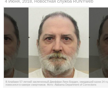
4 Июня, 2018, Новостная служба RUNYweb
В Алабаме 57-летний заключенный Джеффри Линн Борден, ожидавший казни 24 го
повесился в камере смертников. Фото: Alabama Department of Corrections