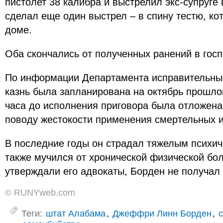
пистолет 38 калибра и выстрелил экс-супруге 
сделал еще один выстрел – в спину тестю, ко
доме.
Оба скончались от полученных ранений в гос
По информации Департамента исправительных
казнь была запланирована на октябрь прошлог
часа до исполнения приговора была отложена
поводу жестокости применения смертельных 
В последние годы он страдал тяжелым психич
также мучился от хронической физической бол
утверждали его адвокаты, Борден не получал
© RUNYweb.com
Теги:
штат Алабама
,
Джеффри Линн Борден
,