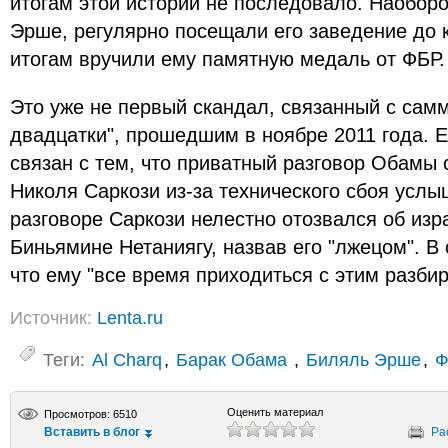
итогам этой истории не последовало. Наоборо
Эрше, регулярно посещали его заведение до 
итогам вручили ему памятную медаль от ФБР.
Это уже не первый скандал, связанный с сам
двадцатки", прошедшим в ноябре 2011 года. 
связан с тем, что приватный разговор Обамы
Николя Саркози из-за технического сбоя усл
разговоре Саркози нелестно отозвался об из
Биньямине Нетаниягу, назвав его "лжецом". В
что ему "все время приходиться с этим разбир
Источник:
Lenta.ru
Теги:
Al Сharq
,
Барак Обама
,
Биляль Эрше
,
Ф
Оценить материал
Просмотров: 6510
Вставить в блог
Ра