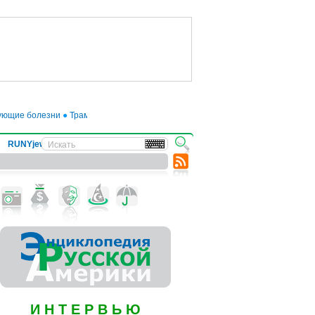
щие болезни
●
Трамп отложил введение 50-процентных пошлин на товары из 
RUNYjews
ВЕСТИ ИЗ УКРАИНЫ
И Н Т Е Р В Ь Ю