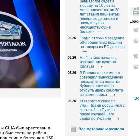
ревматолог сядет в
тюрьму на 10 лет за
мошенничество: он 20
лет ставил пациентам
неверные диагнозы и
Loadi
находил у них
несуществующие
болезни
05.26
Трамп отложил введение
50-процентных пошлин
на товары из ЕС до июля
05.26
На Гавайях началось
извержение вулкана
Килауэа
05.26
В Вашингтоне самолет
совершил вынужденную
посадку из-за попытки
буйного пассажира
открыть дверь самолета
во время рейса
Вс
05.26
«Он совсем сошел с
ума». Трамп обрушился с
критикой на Путина
после крупнейшего
удара по Украине
ны США был арестован в
Все материалы раздела
ен был сесть на рейс в
бращении с более чем 150