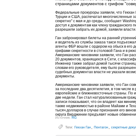
страницами документов с грифом "сове
Федеральные прокуроры заявили, что Гекхан
Турции и США, распечатал многочисленные з
секретно" с мая и до среды, сообщает Washin
доступ к документам как члену гражданского 
разрешили забрать их домой, заявили власти
Ган забронировал билеты на ранний утренний
и водитель из службы заказа такси подъезжал 
агенты ФБР вошли с ордером на обыск в его д
грифами секретности в столовой Гана и в рюк
Американские чиновники заявили, что Ган рас
20 документов, хранящихся в Сети, с классиф
Инженер также забрал домой тысячи страниц 
словам его руководителя, ему было разрешено
судебных документах власти не указали воз
документы.
Американские чиновники заявили, что Ган с
за последние два десятилетия, в том числе в
европейские и ближневосточные страны. По и
две недели. Ган стал натурализованным граж
записи показывают, что он владеет как мини
также недвижимостью в районе Майами и Теха
тысяч долларов в случае признания его вино
округа Вирджинии предъявят новые обвинения
Источник:
RG
Теги:
Гекхан Ган
,
Пентагон
,
секретные док