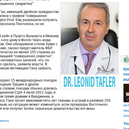
ршенно секретно"
 Ган, имеющий двойное гражданство
аписи с грифом "совершенно
gton Post. Ему разрешили получить
персонала Пентагона, но не
.
 рейс в Пуэрто-Вальярта в Мексику
к его дому в Фоллс-Черч, когда
ом. Они обнаружили стопки бумаг с
заке, сказал представитель ФБР.
печатал не менее 155 страниц из
икацией "совершенно секретно".
несекретных записей, что, по
 сделать, заявили власти. В
можную мотивацию Гана забрать
Кр
пох
рад
овершил 15 международных поездок
 родную Турцию и другие
х словам, поездки обычно длились
данином США 4 июля 2021 года, и
мум тремя домами в Вирджинии, а
са. Гану грозит максимум пять лет тюрьмы и штраф в размере 250
вным, но ситуация может измениться, если прокуроры Восточного
чел
 или получат более серьезные доказательства его вины.
лиш
огн
ументы
'Fi