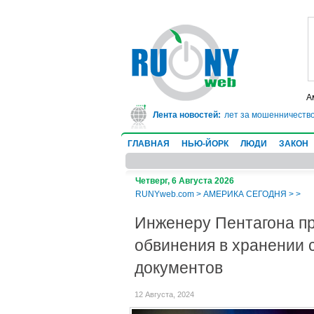
А
В Техасе врач-ревматолог сядет в тюрьму на 10 лет за мошенничество: 
Лента новостей:
ГЛАВНАЯ
НЬЮ-ЙОРК
ЛЮДИ
ЗАКОН
Четверг, 6 Августа 2026
RUNYweb.com
>
АМЕРИКА СЕГОДНЯ
>
>
Инженеру Пентагона п
обвинения в хранении 
документов
12 Августа, 2024