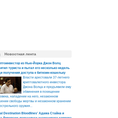
Новостная лента
иптоинвестор из Нью-Йорка Джон Волц
итил туриста и пытал его несколько недель
и получения доступа к биткоин-кошельку
Власти арестовали 37-летнего
криптовалютного инвестора
Джона Волца и предъявили ему
обвинения в похищении
овека, нападении на него, незаконном
ении свободы жертвы и незаконном хранении
естрельного оружия...
nal Destination Bloodlines' Адама Стайна и