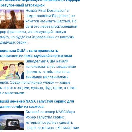
а Липовски: перезапуск знаменитого хоррора
 безупречный аттракцион
Новый 'Final Destination' с
подзаголовком 'Bloodlines' не
хочется называть шестым. По
сути это перезапуск успешной
ррор-франшизы, использующий схожую
мулу, но будто бы избавленный от нагрузки
дыдущих серий...
нодельни США стали привлекать
ллениалов ослами, музыкой и петнатами
Винодельни США начали
использовать нестандартные
форматы, чтобы привлечь
внимание миллениалов и
еров. Среди популярных уловок — живые
ы, фото с овцами, музыка, фуд-траки, а также
а с животными...
вший инженер NASA запустил сервис для
здания селфи из космоса
Бывший инженер NASA Марк
Робер запустил сервис,
который позволяет сделать
селфи из космоса. Космические