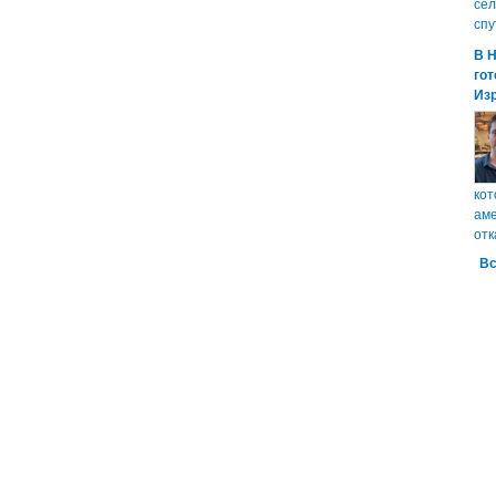
сел
спу
В 
гот
Из
кот
аме
отк
Вс