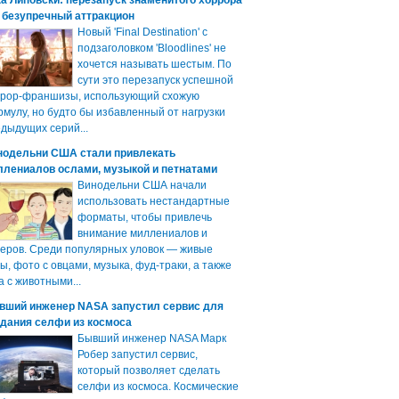
а Липовски: перезапуск знаменитого хоррора
 безупречный аттракцион
Новый 'Final Destination' с
подзаголовком 'Bloodlines' не
хочется называть шестым. По
сути это перезапуск успешной
ррор-франшизы, использующий схожую
мулу, но будто бы избавленный от нагрузки
дыдущих серий...
нодельни США стали привлекать
ллениалов ослами, музыкой и петнатами
Винодельни США начали
использовать нестандартные
форматы, чтобы привлечь
внимание миллениалов и
еров. Среди популярных уловок — живые
ы, фото с овцами, музыка, фуд-траки, а также
а с животными...
вший инженер NASA запустил сервис для
здания селфи из космоса
Бывший инженер NASA Марк
Робер запустил сервис,
который позволяет сделать
селфи из космоса. Космические