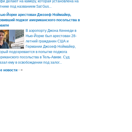
фи делают на камеру, которая установлена на
тнике под названием Sat Gus...
Нью-Йорке арестован Джозеф Ноймайер,
овивший поджог американского посольства в
раиле
В аэропорту Джона Кеннеди в
Нью-Йорке был арестован 28-
летний гражданин США и
Германии Джозеф Ноймайер,
орый подозревается в попытке поджога
риканского посольства в Тель-Авиве. Суд
азал ему в освобождении под залог...
е новости