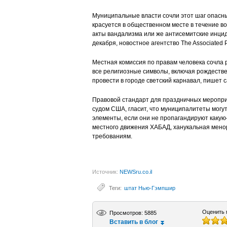
Муниципальные власти сочли этот шаг опасны
красуется в общественном месте в течение в
акты вандализма или же антисемитские инцид
декабря, новостное агентство The Associated P
Местная комиссия по правам человека сочла
все религиозные символы, включая рождествен
провести в городе светский карнавал, пишет 
Правовой стандарт для праздничных меропр
судом США, гласит, что муниципалитеты могу
элементы, если они не пропагандируют какую
местного движения ХАБАД, ханукальная мено
требованиям.
Источник:
NEWSru.co.il
Теги:
штат Нью-Гэмпшир
Оценить 
Просмотров: 5885
Вставить в блог