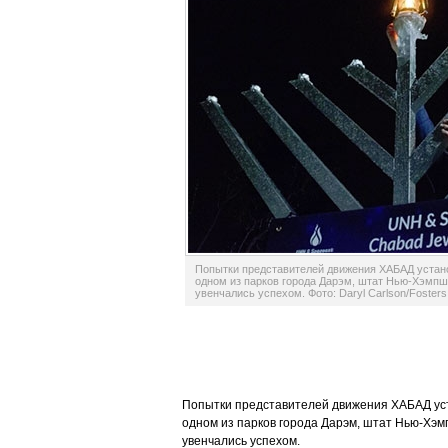
Попытки представителей движения ХАБАД устан
одном из парков города Дарэм, штат Нью-Хэмпш
увенчались успехом. Фото: Daryl Carlson/Foster
Попытки представителей движения ХАБАД уст
одном из парков города Дарэм, штат Нью-Хэ
увенчались успехом.