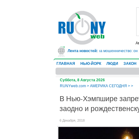
А
В Техасе врач-ревматолог сядет в тюрьму на 10 лет за мошенничество: он 2
Лента новостей:
ГЛАВНАЯ
НЬЮ-ЙОРК
ЛЮДИ
ЗАКОН
Суббота, 8 Августа 2026
RUNYweb.com
>
АМЕРИКА СЕГОДНЯ
>
>
В Нью-Хэмпшире запрет
заодно и рождественск
6 Декабря, 2018