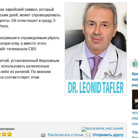
м: еврейский символ, который
осьми дней, может спровоцировать
енты. Об этом пишет в среду, 5
ress.
 разумным и справедливым убрать
скую елку, а вместо этого
сайт телеканала CBS.
иятий, установленный Верховным
т использовать религиозные
-либо из религий. По мнению
Кр
ра соответствует этим
пох
рад
чел
лиш
огн
материал
'Fi
Распечатать статью
Отправить другу