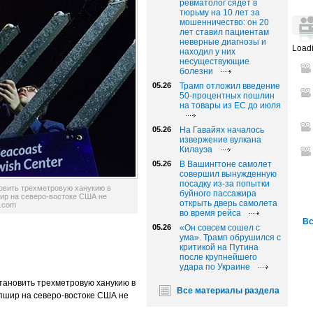
ревматолог сядет в
тюрьму на 10 лет за
мошенничество: он 20
лет ставил пациентам
неверные диагнозы и
Loadi
находил у них
несуществующие
болезни
05.26
Трамп отложил введение
50-процентных пошлин
на товары из ЕС до июля
05.26
На Гавайях началось
извержение вулкана
Килауэа
05.26
В Вашингтоне самолет
совершил вынужденную
посадку из-за попытки
овить трехметровую ханукию в
буйного пассажира
ир на северо-востоке США не
открыть дверь самолета
s.com
во время рейса
Вс
05.26
«Он совсем сошел с
ума». Трамп обрушился с
критикой на Путина
после крупнейшего
удара по Украине
ановить трехметровую ханукию в
Все материалы раздела
мпшир на северо-востоке США не