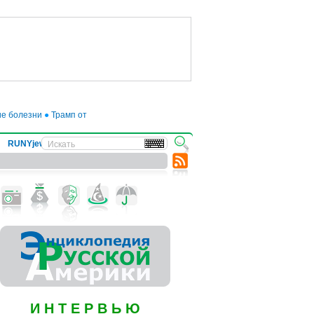
болезни
●
Трамп отложил введение 50-процентных пошлин на товары из ЕС д
RUNYjews
ВЕСТИ ИЗ УКРАИНЫ
И Н Т Е Р В Ь Ю