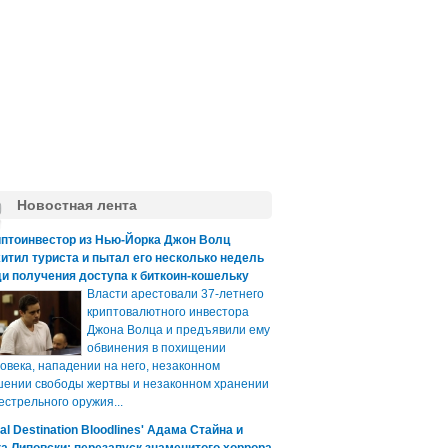
Новостная лента
иптоинвестор из Нью-Йорка Джон Волц
итил туриста и пытал его несколько недель
и получения доступа к биткоин-кошельку
Власти арестовали 37-летнего
криптовалютного инвестора
Джона Волца и предъявили ему
обвинения в похищении
овека, нападении на него, незаконном
ении свободы жертвы и незаконном хранении
естрельного оружия...
nal Destination Bloodlines' Адама Стайна и