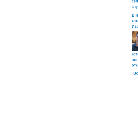
сел
спу
В 
гот
Из
кот
аме
отк
Вс