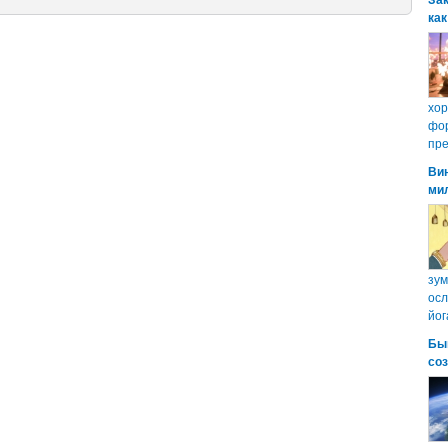
Зак
как
хо
фор
пре
Ви
ми
зум
осл
йог
Бы
со