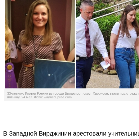
33-летнюю Кортни Рэнкин из города Бриджпорт, округ Харрисон, взяли под стражу 
пятницу, 24 мая. Фото: waynedupree.com
В Западной Вирджинии арестовали учительниц