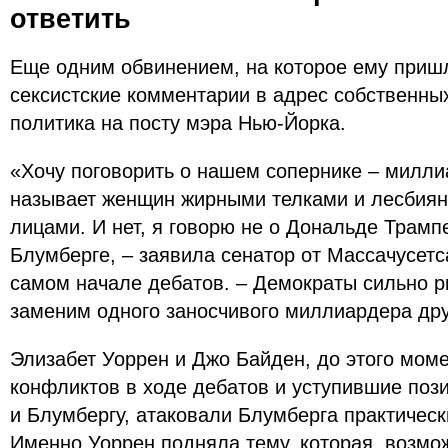
ответить
Еще одним обвинением, на которое ему пришл
сексистские комментарии в адрес собственных
политика на посту мэра Нью-Йорка.
«Хочу поговорить о нашем сопернике – милли
называет женщин жирными телками и лесбия
лицами. И нет, я говорю не о Дональде Трампе
Блумберге, – заявила сенатор от Массачусетс
самом начале дебатов. – Демократы сильно р
заменим одного заносчивого миллиардера дру
Элизабет Уоррен и Джо Байден, до этого мом
конфликтов в ходе дебатов и уступившие поз
и Блумбергу, атаковали Блумберга практическ
Именно Уоррен подняла тему, которая, возмо