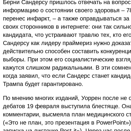
Берни Сандерсу пришлось отвечать на вопрос,
информацию о состоянии своего здоровья – 7
перенес инфаркт, – а также оправдываться за
своих сторонников в интернете: они так силь
кандидата, что устраивают травлю тех, кто его
Сандерсу как лидеру праймериз нужно доказат
действительно способен составить конкуренц
выборы. При этом его социалистические взгл
кажутся слишком радикальными. В эти сомнен
когда заявил, что если Сандерс станет канди
Трампа будет гарантировано.
По мнению многих изданий, Уоррен после не 
дебатов 19 февраля выступила блестяще. Он
комментарии, высмеяла план медицинского с
(«Это не план, это презентация в PowerPoint»
записка на листочке Post-it»). Через час пос