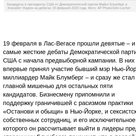
Кандидаты в президенты США от Демократической партии Майкл Блумберг и
Элизабет Уоррен на дебатах 19 февраля 2020 года. Фото: AP Photo/John Locher
19 февраля в Лас-Вегасе прошли девятые – и
самые жесткие дебаты Демократической парт
США с начала предвыборной кампании. В них
впервые принял участие бывший мэр Нью-Йор
миллиардер Майк Блумберг – и сразу же стал
главной мишенью для остальных пяти
кандидатов. Бизнесмену припомнили и
поддержку граничившей с расизмом практики
«Останови и обыщи» в Нью-Йорке, и сексистс
собственных сотрудниц, и его исключительное
которого он рассчитывает выйти в лидеры пр