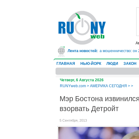
А
 Техасе врач-ревматолог сядет в тюрьму на 10 лет за мошенничество: он 20
Лента новостей:
ГЛАВНАЯ
НЬЮ-ЙОРК
ЛЮДИ
ЗАКОН
Четверг, 6 Августа 2026
RUNYweb.com
>
АМЕРИКА СЕГОДНЯ
>
>
Мэр Бостона извинился
взорвать Детройт
5 Сентября, 2013