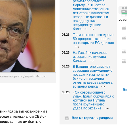
ревматолог сядет в
тюрьму на 10 лет за
мошенничество: он 20
лет ставил пациентам
неверные диагнозы и
Loadi
находил у них
несуществующие
болезни
05.26
Трамп отложил введение
50-процентных пошлин
на товары из ЕС до июля
05.26
На Гавайях началось
извержение вулкана
Килауэа
05.26
В Вашингтоне самолет
совершил вынужденную
посадку из-за попытки
ение взорвать Детройт. Фото с
буйного пассажира
открыть дверь самолета
во время рейса
Вс
05.26
«Он совсем сошел с
ума». Трамп обрушился с
критикой на Путина
после крупнейшего
удара по Украине
винился за высказанное им в
еседе с телеканалом CBS он
Все материалы раздела
о приведенные им факты о