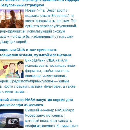
а Липовски: перезапуск знаменитого хоррора
 безупречный аттракцион
Новый 'Final Destination' с
подзаголовком 'Bloodlines' не
хочется называть шестым. По
сути это перезапуск успешной
ррор-франшизы, использующий схожую
мулу, но будто бы избавленный от нагрузки
дыдущих серий...
нодельни США стали привлекать
ллениалов ослами, музыкой и петнатами
Винодельни США начали
использовать нестандартные
форматы, чтобы привлечь
внимание миллениалов и
еров. Среди популярных уловок — живые
ы, фото с овцами, музыка, фуд-траки, а также
а с животными...
вший инженер NASA запустил сервис для
здания селфи из космоса
Бывший инженер NASA Марк
Робер запустил сервис,
который позволяет сделать
селфи из космоса. Космические