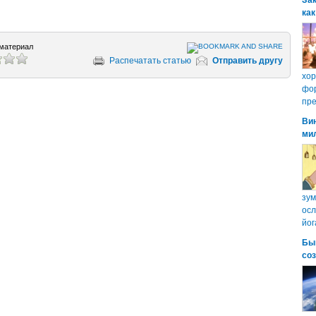
Зак
как
материал
Распечатать статью
Отправить другу
хо
фор
пре
Ви
ми
зум
осл
йог
Бы
со