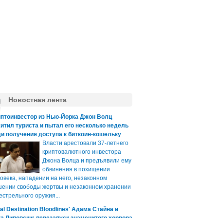
Новостная лента
иптоинвестор из Нью-Йорка Джон Волц
итил туриста и пытал его несколько недель
и получения доступа к биткоин-кошельку
Власти арестовали 37-летнего
криптовалютного инвестора
Джона Волца и предъявили ему
обвинения в похищении
овека, нападении на него, незаконном
ении свободы жертвы и незаконном хранении
естрельного оружия...
nal Destination Bloodlines' Адама Стайна и