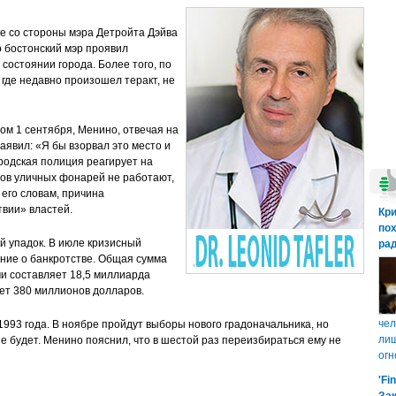
ке со стороны мэра Детройта Дэйва
о бостонский мэр проявил
состоянии города. Более того, по
 где недавно произошел теракт, не
ом 1 сентября, Менино, отвечая на
заявил: «Я бы взорвал это место и
ородская полиция реагирует на
тов уличных фонарей не работают,
 его словам, причина
вии» властей.
Кр
пох
й упадок. В июле кризисный
рад
ние о банкротстве. Общая сумма
и составляет 18,5 миллиарда
ет 380 миллионов долларов.
чел
1993 года. В ноябре пройдут выборы нового градоначальника, но
лиш
е будет. Менино пояснил, что в шестой раз переизбираться ему не
огн
'Fi