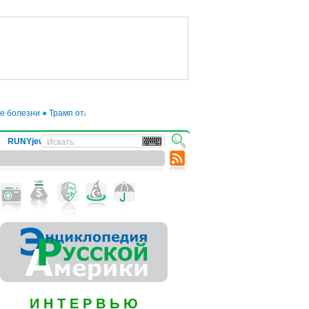
олезни
●
Трамп отложил введение 50-процентных пошлин на товары из ЕС до
RUNYjews
ВЕСТИ ИЗ УКРАИНЫ
И Н Т Е Р В Ь Ю