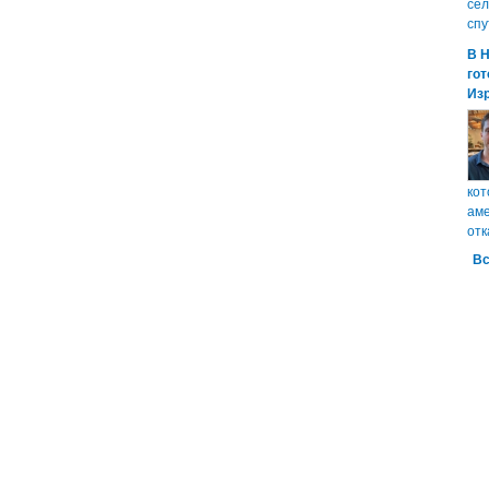
сел
спу
В 
гот
Из
кот
аме
отк
Вс