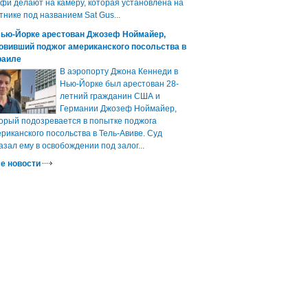
фи делают на камеру, которая установлена на
тнике под названием Sat Gus...
Нью-Йорке арестован Джозеф Ноймайер,
овивший поджог американского посольства в
раиле
В аэропорту Джона Кеннеди в
Нью-Йорке был арестован 28-
летний гражданин США и
Германии Джозеф Ноймайер,
орый подозревается в попытке поджога
риканского посольства в Тель-Авиве. Суд
азал ему в освобождении под залог...
е новости