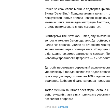
Ранее за свои слова Менино подвергся крити
Бинга (Dave Bing). Градоначальник заявил, чт
бесчувственность и привел неверные факты о 
мнению Бинга, главе администрации Бостона,
стоило использовать слово «взорвать».
В интервью The New York Times, опубликованн
вопрос о том, что бы он сделал с Детройтом, 
начал все заново». Далее он объяснил, что г
звонки только через полтора часа, 40 процен
а большинство домов заколочено досками. По
неблагоустроенности Детройта — в «бездейст
Детройт переживает серьезный экономически
управляющий города Кевин Орр подал заявле
долга города перед примерно 100 кредиторам
долларов. Дефицит бюджета города превыша
Томас Менино занимает пост мэра Бостона с 
действующий глава в них принимать участия н
позволяет здоровье.
Источник:
Lenta.ru