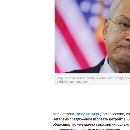
Мэр Бостона Томас Менино извинился за предлож
сайта photo.donga.com
Мэр Бостона
Томас Менино
(Tomas Menino) из
интервью предложение взорвать Детройт. В б
объяснил, что «неудачно выразился», однак
состоянии города назвал достоверными.