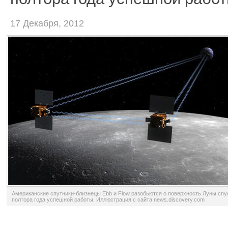
17 Декабря, 2012
Американские спутники-близнецы Ebb и Flow разобьются о поверхность Луны спу
полтора года успешной работы. Иллюстрация с сайта news.discovery.com