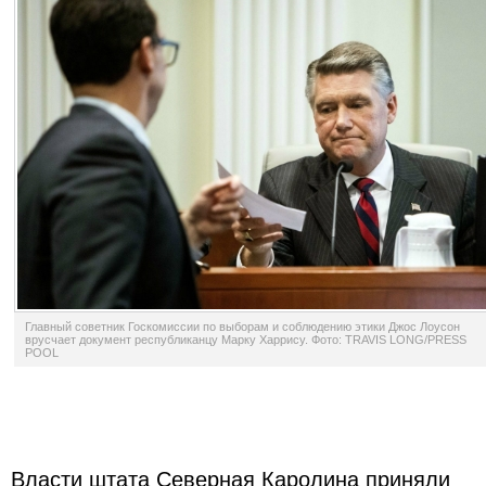
Главный советник Госкомиссии по выборам и соблюдению этики Джос Лоусон
врусчает документ республиканцу Марку Харрису. Фото: TRAVIS LONG/PRESS
POOL
Власти штата Северная Каролина приняли