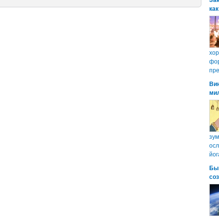
Зак
как
хо
фор
пре
Ви
ми
зум
осл
йог
Бы
со