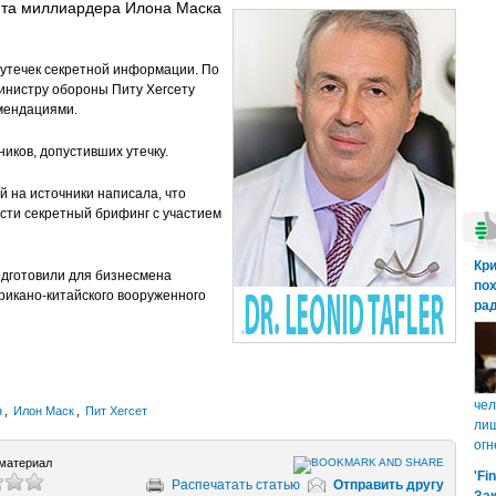
ита миллиардера Илона Маска
 утечек секретной информации. По
инистру обороны Питу Хегсету
омендациями.
ников, допустивших утечку.
й на источники написала, что
ти секретный брифинг с участием
Кр
одготовили для бизнесмена
пох
рикано-китайского вооруженного
рад
чел
н
,
Илон Маск
,
Пит Хегсет
лиш
огн
материал
'Fi
Распечатать статью
Отправить другу