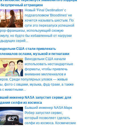
а Липовски: перезапуск знаменитого хоррора
 безупречный аттракцион
Новый 'Final Destination' с
подзаголовком 'Bloodlines' не
хочется называть шестым. По
сути это перезапуск успешной
ррор-франшизы, использующий схожую
мулу, но будто бы избавленный от нагрузки
дыдущих серий...
нодельни США стали привлекать
ллениалов ослами, музыкой и петнатами
Винодельни США начали
использовать нестандартные
форматы, чтобы привлечь
внимание миллениалов и
еров. Среди популярных уловок — живые
ы, фото с овцами, музыка, фуд-траки, а также
а с животными...
вший инженер NASA запустил сервис для
здания селфи из космоса
Бывший инженер NASA Марк
Робер запустил сервис,
который позволяет сделать
селфи из космоса. Космические