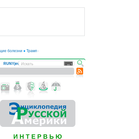
 болезни
●
Трамп отложил введение 50-процентных пошлин на товары из ЕС
RUNYjews
ВЕСТИ ИЗ УКРАИНЫ
И Н Т Е Р В Ь Ю