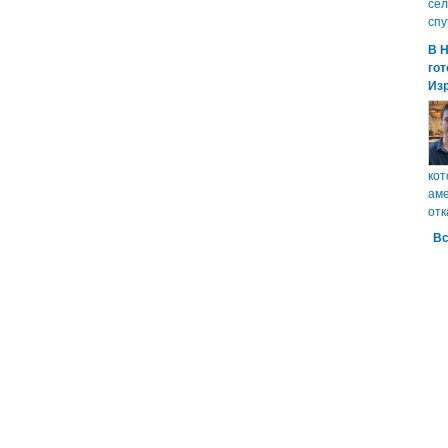
сел
спу
В 
гот
Из
кот
аме
отк
Вс