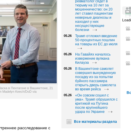
ревматолог сядет в
тюрьму на 10 лет за
мошенничество: он 20
лет ставил пациентам
неверные диагнозы и
Loadi
находил у них
несуществующие
болезни
05.26
Трамп отложил введение
50-процентных пошлин
на товары из ЕС до июля
05.26
На Гавайях началось
извержение вулкана
Килауэа
05.26
В Вашингтоне самолет
совершил вынужденную
посадку из-за попытки
буйного пассажира
открыть дверь самолета
аска в Пентагоне в Вашингтоне, 21
во время рейса
man Madelyn Keech/DoD via
Вс
05.26
«Он совсем сошел с
ума». Трамп обрушился с
критикой на Путина
после крупнейшего
удара по Украине
Все материалы раздела
треннее расследование с