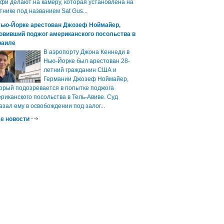
фи делают на камеру, которая установлена на
тнике под названием Sat Gus...
Нью-Йорке арестован Джозеф Ноймайер,
овивший поджог американского посольства в
раиле
В аэропорту Джона Кеннеди в
Нью-Йорке был арестован 28-
летний гражданин США и
Германии Джозеф Ноймайер,
орый подозревается в попытке поджога
риканского посольства в Тель-Авиве. Суд
азал ему в освобождении под залог...
е новости