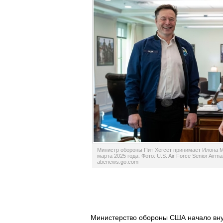
Министр обороны Пит Хегсет принимает Илона М
марта 2025 года. Фото: U.S. Air Force Senior Air
abcnews.go.com
Министерство обороны США начало вну