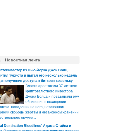
Новостная лента
иптоинвестор из Нью-Йорка Джон Волц
итил туриста и пытал его несколько недель
и получения доступа к биткоин-кошельку
Власти арестовали 37-летнего
криптовалютного инвестора
Джона Волца и предъявили ему
обвинения в похищении
овека, нападении на него, незаконном
ении свободы жертвы и незаконном хранении
естрельного оружия...
nal Destination Bloodlines' Адама Стайна и