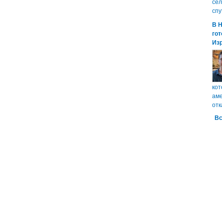
сел
спу
В 
гот
Из
кот
аме
отк
Вс