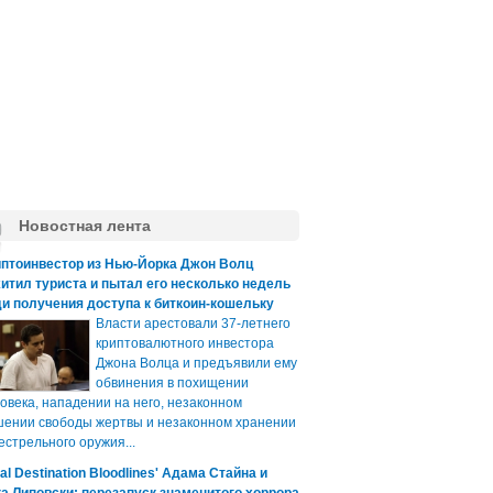
Новостная лента
иптоинвестор из Нью-Йорка Джон Волц
итил туриста и пытал его несколько недель
и получения доступа к биткоин-кошельку
Власти арестовали 37-летнего
криптовалютного инвестора
Джона Волца и предъявили ему
обвинения в похищении
овека, нападении на него, незаконном
ении свободы жертвы и незаконном хранении
естрельного оружия...
nal Destination Bloodlines' Адама Стайна и