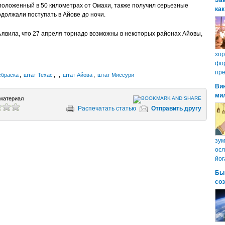
Зак
положенный в 50 километрах от Омахи, также получил серьезные
как
должали поступать в Айове до ночи.
явила, что 27 апреля торнадо возможны в некоторых районах Айовы,
хо
фор
пре
ебраска
,
штат Техас
,
,
штат Айова
,
штат Миссури
Ви
ми
материал
Распечатать статью
Отправить другу
зум
осл
йог
Бы
со