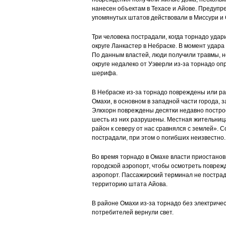
нанесен объектам в Техасе и Айове. Предуп
упомянутых штатов действовали в Миссури и 
Три человека пострадали, когда торнадо уда
округе Ланкастер в Небраске. В момент удара
По данным властей, люди получили травмы, н
округе недалеко от Уэверли из-за торнадо оп
шерифа.
В Небраске из-за торнадо повреждены или р
Омахи, в основном в западной части города, 
Элкхорн повреждены десятки недавно постро
шесть из них разрушены. Местная жительница 
район к северу от нас сравнялся с землей». 
пострадали, при этом о погибших неизвестно.
Во время торнадо в Омахе власти приостанов
городской аэропорт, чтобы осмотреть повреж
аэропорт. Пассажирский терминал не пострад
территорию штата Айова.
В районе Омахи из-за торнадо без электричес
потребителей вернули свет.