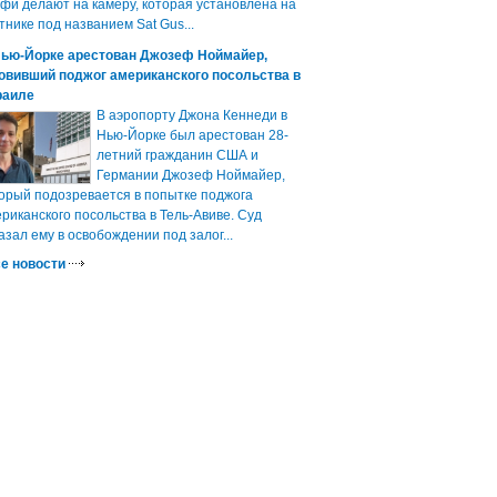
фи делают на камеру, которая установлена на
тнике под названием Sat Gus...
Нью-Йорке арестован Джозеф Ноймайер,
овивший поджог американского посольства в
раиле
В аэропорту Джона Кеннеди в
Нью-Йорке был арестован 28-
летний гражданин США и
Германии Джозеф Ноймайер,
орый подозревается в попытке поджога
риканского посольства в Тель-Авиве. Суд
азал ему в освобождении под залог...
е новости