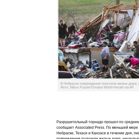
В Небраске повреждения получили жилые дома, 
Фото: Nikos Frazier/Omaha World-Herald via AP
Разрушительный торнадо прошел по среднем
сообщает Associated Press. По меньшей мере
Небраске, Техасе и Канзасе в течение дня, п
повреждения получили жилые дома, несколько