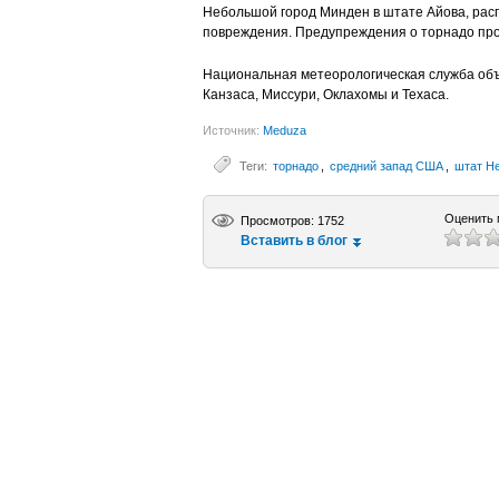
Небольшой город Минден в штате Айова, рас
повреждения. Предупреждения о торнадо про
Национальная метеорологическая служба объ
Канзаса, Миссури, Оклахомы и Техаса.
Источник:
Meduza
Теги:
торнадо
,
средний запад США
,
штат Н
Оценить 
Просмотров: 1752
Вставить в блог