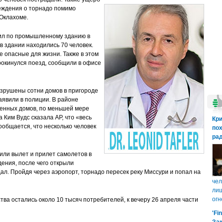
реждения о торнадо помимо
Оклахоме.
рил по промышленному зданию в
 в здании находились 70 человек.
е опасные для жизни. Также в этом
рокинулся поезд, сообщили в офисе
азрушены сотни домов в пригороде
заявили в полиции. В районе
енных домов, по меньшей мере
Ким Вудс сказала AP, что «весь
Кр
Сообщается, что несколько человек
пох
рад
или вылет и прилет самолетов в
дения, после чего открыли
ал. Пройдя через аэропорт, торнадо пересек реку Миссури и попал на
чел
лиш
огн
тва остались около 10 тысяч потребителей, к вечеру 26 апреля части
'Fi