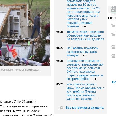
ревматолог сядет в
тюрьму на 10 лет за
мошенничество: он 20
лет ставил пациентам
неверные диагнозы и
Loadi
находил у них
несуществующие
болезни
05.26
Трамп отложил введение
50-процентных пошлин
на товары из ЕС до июля
05.26
На Гавайях началось
извержение вулкана
Килауэа
05.26
В Вашингтоне самолет
совершил вынужденную
посадку из-за попытки
несколько человек пострадали.
буйного пассажира
открыть дверь самолета
во время рейса
Вс
05.26
«Он совсем сошел с
ума». Трамп обрушился с
критикой на Путина
после крупнейшего
удара по Украине
у западу США 26 апреля,
 25 торнадо зарегистрировали в
Все материалы раздела
ишет ABC News. В Небраске
 человек пострадали. Также ущерб