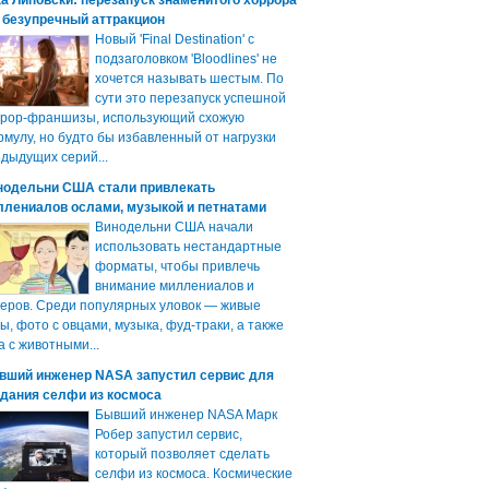
а Липовски: перезапуск знаменитого хоррора
 безупречный аттракцион
Новый 'Final Destination' с
подзаголовком 'Bloodlines' не
хочется называть шестым. По
сути это перезапуск успешной
ррор-франшизы, использующий схожую
мулу, но будто бы избавленный от нагрузки
дыдущих серий...
нодельни США стали привлекать
ллениалов ослами, музыкой и петнатами
Винодельни США начали
использовать нестандартные
форматы, чтобы привлечь
внимание миллениалов и
еров. Среди популярных уловок — живые
ы, фото с овцами, музыка, фуд-траки, а также
а с животными...
вший инженер NASA запустил сервис для
здания селфи из космоса
Бывший инженер NASA Марк
Робер запустил сервис,
который позволяет сделать
селфи из космоса. Космические