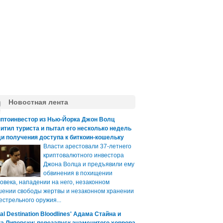
Новостная лента
иптоинвестор из Нью-Йорка Джон Волц
итил туриста и пытал его несколько недель
и получения доступа к биткоин-кошельку
Власти арестовали 37-летнего
криптовалютного инвестора
Джона Волца и предъявили ему
обвинения в похищении
овека, нападении на него, незаконном
ении свободы жертвы и незаконном хранении
естрельного оружия...
nal Destination Bloodlines' Адама Стайна и