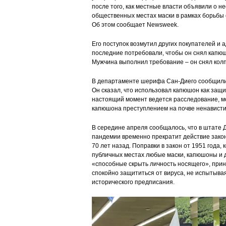
после того, как местные власти объявили о н
общественных местах маски в рамках борьбы
Об этом сообщает Newsweek.
Его поступок возмутил других покупателей и
последние потребовали, чтобы он снял капю
Мужчина выполнил требование – он снял колп
В департаменте шерифа Сан-Диего сообщили
Он сказал, что использовал капюшон как защит
настоящий момент ведется расследование, м
капюшона преступлением на почве ненависти
В середине апреля сообщалось, что в штате 
пандемии временно прекратит действие закон
70 лет назад. Поправки в закон от 1951 года,
публичных местах любые маски, капюшоны и 
«способные скрыть личность носящего», прин
спокойно защититься от вируса, не испытыва
исторического предписания.