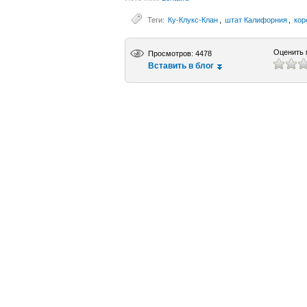
Теги:
Ку-Клукс-Клан
,
штат Калифорния
,
кор
Оценить 
Просмотров: 4478
Вставить в блог