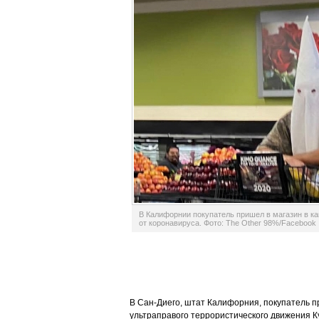
В Калифорнии покупатель пришел в магазин в к
от коронавируса. Фото: The Other 98%/Facebook
В Сан-Диего, штат Калифорния, покупатель п
ультраправого террористического движения К