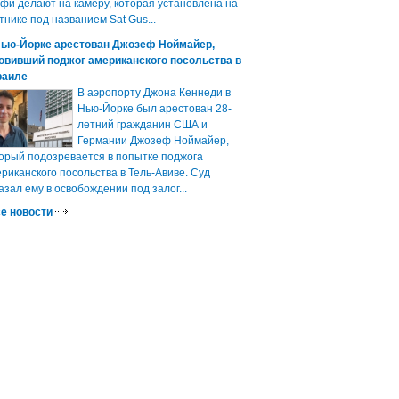
фи делают на камеру, которая установлена на
тнике под названием Sat Gus...
Нью-Йорке арестован Джозеф Ноймайер,
овивший поджог американского посольства в
раиле
В аэропорту Джона Кеннеди в
Нью-Йорке был арестован 28-
летний гражданин США и
Германии Джозеф Ноймайер,
орый подозревается в попытке поджога
риканского посольства в Тель-Авиве. Суд
азал ему в освобождении под залог...
е новости