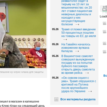
ревматолог сядет в
тюрьму на 10 лет за
мошенничество: он 20
лет ставил пациентам
неверные диагнозы и
Loadi
находил у них
несуществующие
болезни
05.26
Трамп отложил введение
50-процентных пошлин
на товары из ЕС до июля
05.26
На Гавайях началось
извержение вулкана
Килауэа
05.26
В Вашингтоне самолет
совершил вынужденную
посадку из-за попытки
буйного пассажира
открыть дверь самолета
апюшоне ку-клукс-клана для защиты
во время рейса
Вс
05.26
«Он совсем сошел с
ума». Трамп обрушился с
критикой на Путина
после крупнейшего
удара по Украине
Все материалы раздела
ришел в магазин в капюшоне
у-Клукс-Клан на следующий день