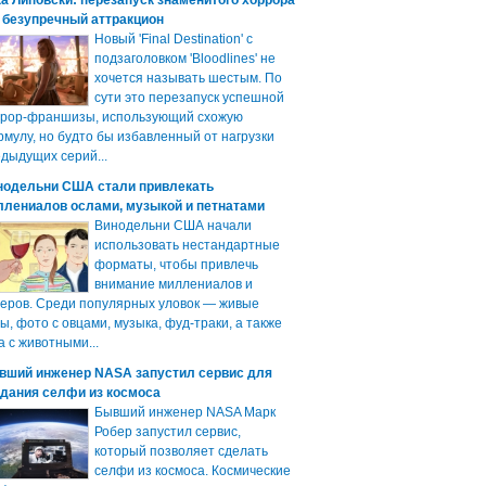
а Липовски: перезапуск знаменитого хоррора
 безупречный аттракцион
Новый 'Final Destination' с
подзаголовком 'Bloodlines' не
хочется называть шестым. По
сути это перезапуск успешной
ррор-франшизы, использующий схожую
мулу, но будто бы избавленный от нагрузки
дыдущих серий...
нодельни США стали привлекать
ллениалов ослами, музыкой и петнатами
Винодельни США начали
использовать нестандартные
форматы, чтобы привлечь
внимание миллениалов и
еров. Среди популярных уловок — живые
ы, фото с овцами, музыка, фуд-траки, а также
а с животными...
вший инженер NASA запустил сервис для
здания селфи из космоса
Бывший инженер NASA Марк
Робер запустил сервис,
который позволяет сделать
селфи из космоса. Космические