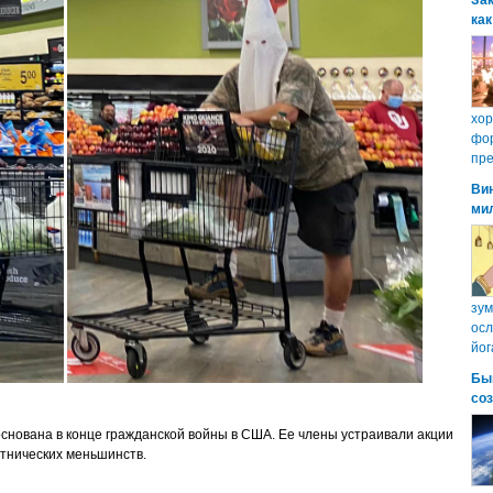
Зак
как
хо
фор
пре
Ви
ми
зум
осл
йог
Бы
со
основана в конце гражданской войны в США. Ее члены устраивали акции
этнических меньшинств.