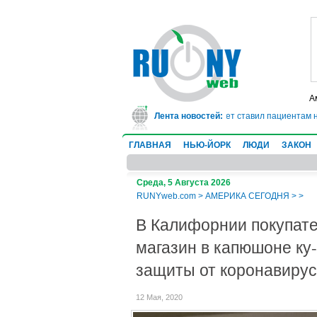
А
ядет в тюрьму на 10 лет за мошенничество: он 20 лет ставил пациентам нев
Лента новостей:
ГЛАВНАЯ
НЬЮ-ЙОРК
ЛЮДИ
ЗАКОН
Среда, 5 Августа 2026
RUNYweb.com
>
АМЕРИКА СЕГОДНЯ
>
>
В Калифорнии покупате
магазин в капюшоне ку-
защиты от коронавиру
12 Мая, 2020