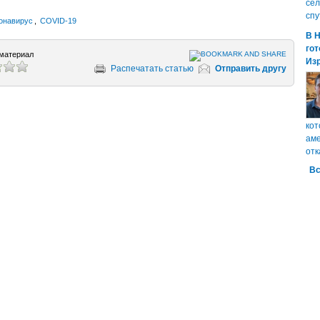
сел
спу
онавирус
,
COVID-19
В 
гот
материал
Из
Распечатать статью
Отправить другу
кот
аме
отк
Вс