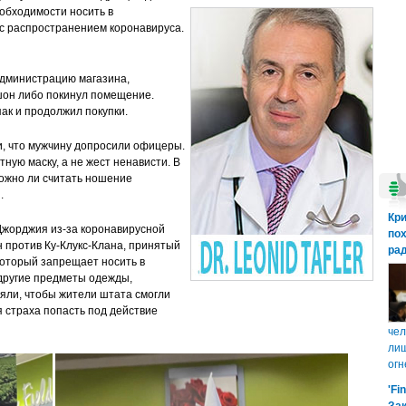
еобходимости носить в
 с распространением коронавируса.
 администрацию магазина,
шон либо покинул помещение.
ак и продолжил покупки.
, что мужчину допросили офицеры.
ную маску, а не жест ненависти. В
ожно ли считать ношение
.
Кр
Джорджия из-за коронавирусной
пох
 против Ку-Клукс-Клана, принятый
рад
 который запрещает носить в
другие предметы одежды,
яли, чтобы жители штата cмогли
я страха попасть под действие
чел
лиш
огн
'Fi