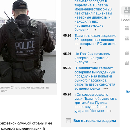
ревматолог сядет в
тюрьму на 10 лет за
мошенничество: он 20
лет ставил пациентам
неверные диагнозы и
Loadi
находил у них
несуществующие
болезни
05.26
Трамп отложил введение
50-процентных пошлин
на товары из ЕС до июля
05.26
На Гавайях началось
извержение вулкана
Килауэа
05.26
В Вашингтоне самолет
совершил вынужденную
посадку из-за попытки
буйного пассажира
открыть дверь самолета
никам 24 миллиона долларов за
во время рейса
e.com
Вс
05.26
«Он совсем сошел с
ума». Трамп обрушился с
критикой на Путина
после крупнейшего
удара по Украине
Все материалы раздела
екретной службой страны и ее
 расовой дискриминации. В