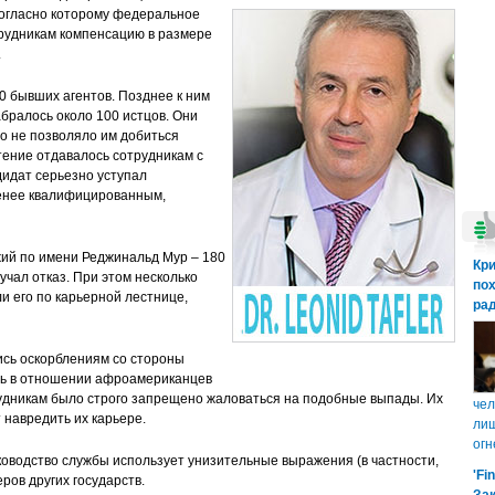
согласно которому федеральное
трудникам компенсацию в размере
.
10 бывших агентов. Позднее к ним
бралось около 100 истцов. Они
но не позволяло им добиться
ение отдавалось сотрудникам с
дидат серьезно уступал
менее квалифицированным,
жий по имени Реджинальд Мур – 180
Кр
учал отказ. При этом несколько
пох
и его по карьерной лестнице,
рад
ись оскорблениям со стороны
ать в отношении афроамериканцев
рудникам было строго запрещено жаловаться на подобные выпады. Их
чел
 навредить их карьере.
лиш
огн
уководство службы использует унизительные выражения (в частности,
'Fi
ров других государств.