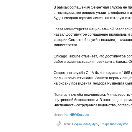
В рамках соглашения Секретная служба не пр
с тем ведомство решило уладить конфликт в 
будет создана горячая линия, на которую сот
Глава Министерства национальной безопасно
назвал достигнутое соглашение правильным р
истории Секретной службы позади», – сказан
министерства.
Chicago Tribune отмечает, что достигнутое с
работы администрации президента Барака О
Секретная служба США была создана в 1865 г
фальшивомонетчиками. Защита первых лиц гос
на охрану президента Теодора Рузвельта было
Поначалу служба подчинялась Министерству 
внутренней безопасности. В настоящее врем
Численность сотрудников ведомства, согласно
Источник:
NEWSru.com
Теги:
Реджинальд Мур
,
Секретная служба