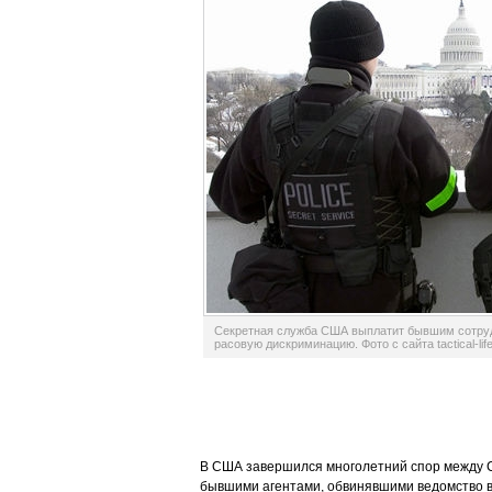
Секретная служба США выплатит бывшим сотруд
расовую дискриминацию. Фото с сайта tactical-lif
В США завершился многолетний спор между С
бывшими агентами, обвинявшими ведомство в