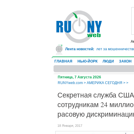
А
В Техасе врач-ревматолог сядет в тюрьму на 10 лет за мошенничество: 
Лента новостей:
ГЛАВНАЯ
НЬЮ-ЙОРК
ЛЮДИ
ЗАКОН
Пятница, 7 Августа 2026
RUNYweb.com
>
АМЕРИКА СЕГОДНЯ
>
>
Секретная служба США
сотрудникам 24 миллио
расовую дискриминац
18 Января, 2017