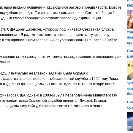
Зак
как
изнала никаких обвинений, касающихся расовой предвзятости. Вместе
досудебном порядке. Также в рамках соглашения в Секретной службе
рудники смогут сообщать о случаях расовой дискриминации.
сти США Джей Джонсон, которому подчиняется Секретная служба,
хо
ешением. «Я рад, что мы можем наконец оставить эту страницу
фор
о в его официальном заявлении, опубликованном 17 января на сайте
пре
Ви
ми
оглашение стало «результатом толчка, последовавшего в последние дни
бамы».
оду. Изначально ее главной задачей была борьба с
ударства вошла в перечень обязанностей службы в 1902 году. Тогда
зум
 выделено два специальных агента, один из которых вскоре погиб.
осл
йог
финансов США, однако в 2003-м была переподчинена Министерству
я руководителем Секретной службой является Джозеф Клэнси.
Бы
 официальному сайту, составляет около семи тысяч человек.
со