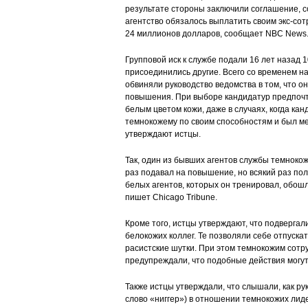
результате стороны заключили соглашение, 
агентство обязалось выплатить своим экс-со
24 миллионов долларов, сообщает NBC News
Групповой иск к службе подали 16 лет назад 
присоединились другие. Всего со временем на
обвиняли руководство ведомства в том, что о
повышения. При выборе кандидатур предпочт
белым цветом кожи, даже в случаях, когда кан
темнокожему по своим способностям и был 
утверждают истцы.
Так, один из бывших агентов службы темноко
раз подавал на повышение, но всякий раз пол
белых агентов, которых он тренировал, обошл
пишет Chicago Tribune.
Кроме того, истцы утверждают, что подвергал
белокожих коллег. Те позволяли себе отпуск
расистские шутки. При этом темнокожим сот
предупреждали, что подобные действия могут
Также истцы утверждали, что слышали, как р
слово «ниггер») в отношении темнокожих лиде