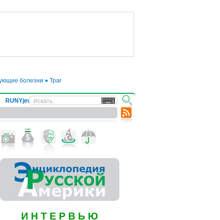
щие болезни
●
Трамп отложил введение 50-процентных пошлин на товары из 
RUNYjews
ВЕСТИ ИЗ УКРАИНЫ
И Н Т Е Р В Ь Ю