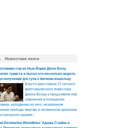
Новостная лента
иптоинвестор из Нью-Йорка Джон Волц
итил туриста и пытал его несколько недель
и получения доступа к биткоин-кошельку
Власти арестовали 37-летнего
криптовалютного инвестора
Джона Волца и предъявили ему
обвинения в похищении
овека, нападении на него, незаконном
ении свободы жертвы и незаконном хранении
естрельного оружия...
nal Destination Bloodlines' Адама Стайна и