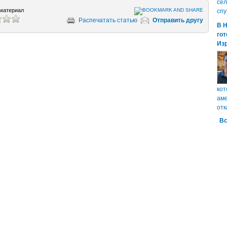
сел
материал
спу
Распечатать статью
Отправить другу
В 
гот
Из
кот
аме
отк
Вс