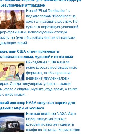
а Липовски: перезапуск знаменитого хоррора
 безупречный аттракцион
Новый 'Final Destination' с
подзаголовком 'Bloodlines' не
хочется называть шестым. По
сути это перезапуск успешной
ррор-франшизы, использующий схожую
мулу, но будто бы избавленный от нагрузки
дыдущих серий...
нодельни США стали привлекать
ллениалов ослами, музыкой и петнатами
Винодельни США начали
использовать нестандартные
форматы, чтобы привлечь
внимание миллениалов и
еров. Среди популярных уловок — живые
ы, фото с овцами, музыка, фуд-траки, а также
а с животными...
вший инженер NASA запустил сервис для
здания селфи из космоса
Бывший инженер NASA Марк
Робер запустил сервис,
который позволяет сделать
селфи из космоса. Космические