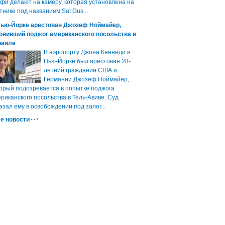
фи делают на камеру, которая установлена на
тнике под названием Sat Gus...
Нью-Йорке арестован Джозеф Ноймайер,
овивший поджог американского посольства в
раиле
В аэропорту Джона Кеннеди в
Нью-Йорке был арестован 28-
летний гражданин США и
Германии Джозеф Ноймайер,
орый подозревается в попытке поджога
риканского посольства в Тель-Авиве. Суд
азал ему в освобождении под залог...
е новости