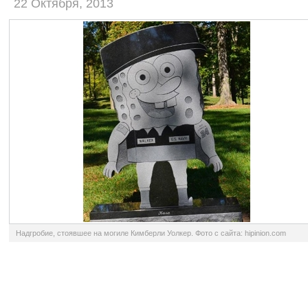
22 Октября, 2013
Надгробие, стоявшее на могиле Кимберли Уолкер. Фото с сайта: hipinion.com