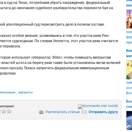
Зак
ла в суд на Техас, потребовав убрать заграждение, федеральный
как
 штата до окончания судебного разбирательства перенести буи на
жной апелляционный суд пересмотреть дело в полном составе.
хо
казал особое мнение, усомнившись в том, что участок реки Рио-
фор
ляется судоходным. По словам Уиллетта, этот участок реки считается
пре
х перевозок.
Ви
ми
которую использует губернатор Эббот, чтобы помешать мигрантам
е властей штата на берегу реки также были установлены витки колючей
клонил просьбу Техаса запретить федеральным иммиграционным
роволоки.
зум
осл
ммиграция
,
мигранты
йог
Бы
материал
со
Распечатать статью
Отправить другу