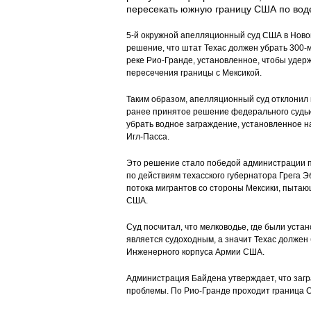
пересекать южную границу США по вод
5-й окружной апелляционный суд США в Ново
решение, что штат Техас должен убрать 300-
реке Рио-Гранде, установленное, чтобы удер
пересечения границы с Мексикой.
Таким образом, апелляционный суд отклонил 
ранее принятое решение федерального судьи
убрать водное заграждение, установленное н
Игл-Пасса.
Это решение стало победой администрации 
по действиям техасского губернатора Грега 
потока мигрантов со стороны Мексики, пытаю
США.
Суд посчитал, что мелководье, где были уста
является судоходным, а значит Техас должен
Инженерного корпуса Армии США.
Администрация Байдена утверждает, что загр
проблемы. По Рио-Гранде проходит граница 