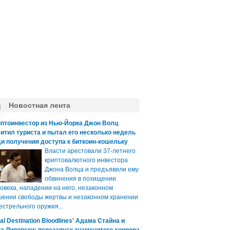
Новостная лента
иптоинвестор из Нью-Йорка Джон Волц
итил туриста и пытал его несколько недель
и получения доступа к биткоин-кошельку
Власти арестовали 37-летнего
криптовалютного инвестора
Джона Волца и предъявили ему
обвинения в похищении
овека, нападении на него, незаконном
ении свободы жертвы и незаконном хранении
естрельного оружия...
nal Destination Bloodlines' Адама Стайна и