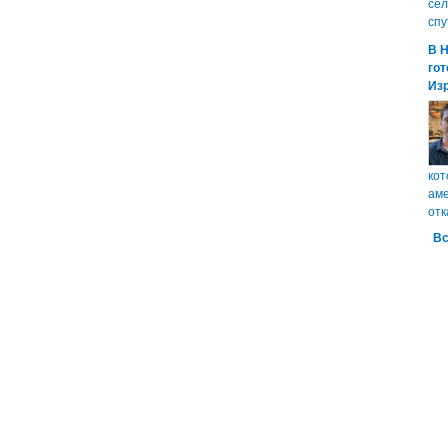
сел
спу
В 
гот
Из
кот
аме
отк
Вс