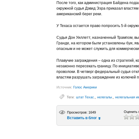
После того, как администрация Байдена пода
окружной судья Дэвид Эзра приказал властям
американский берег реки.
У Техаса остается право попросить 5-й окру
Судья Дон Уиллетт, назначенный Трампом, выс
Гранде, на котором были установлены буи, яв
опасным и не может служить для коммерчески
Плавучие заграждения – одна из стратегий, 
незаконно пересекать границу. По инициатив
проволоки. В четверг федеральный судья от
властям разрушать заграждение из колючей п
Источник:
Голос Америки
Теги:
штат Техас
,
нелегалы
,
нелегальная и
Оценить 
Просмотров: 1649
Вставить в блог