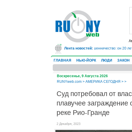
А
се врач-ревматолог сядет в тюрьму на 10 лет за мошенничество: он 20 лет 
Лента новостей:
ГЛАВНАЯ
НЬЮ-ЙОРК
ЛЮДИ
ЗАКОН
Воскресенье, 9 Августа 2026
RUNYweb.com
>
АМЕРИКА СЕГОДНЯ
>
>
Суд потребовал от влас
плавучее заграждение 
реке Рио-Гранде
2 Декабря, 2023