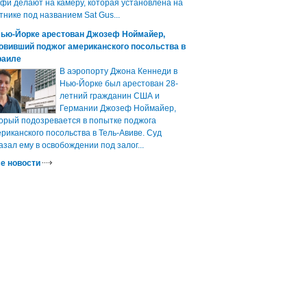
фи делают на камеру, которая установлена на
тнике под названием Sat Gus...
Нью-Йорке арестован Джозеф Ноймайер,
овивший поджог американского посольства в
раиле
В аэропорту Джона Кеннеди в
Нью-Йорке был арестован 28-
летний гражданин США и
Германии Джозеф Ноймайер,
орый подозревается в попытке поджога
риканского посольства в Тель-Авиве. Суд
азал ему в освобождении под залог...
е новости