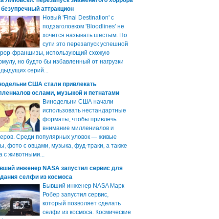
а Липовски: перезапуск знаменитого хоррора
 безупречный аттракцион
Новый 'Final Destination' с
подзаголовком 'Bloodlines' не
хочется называть шестым. По
сути это перезапуск успешной
ррор-франшизы, использующий схожую
мулу, но будто бы избавленный от нагрузки
дыдущих серий...
нодельни США стали привлекать
ллениалов ослами, музыкой и петнатами
Винодельни США начали
использовать нестандартные
форматы, чтобы привлечь
внимание миллениалов и
еров. Среди популярных уловок — живые
ы, фото с овцами, музыка, фуд-траки, а также
а с животными...
вший инженер NASA запустил сервис для
здания селфи из космоса
Бывший инженер NASA Марк
Робер запустил сервис,
который позволяет сделать
селфи из космоса. Космические