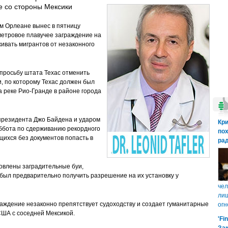
е со стороны Мексики
м Орлеане вынес в пятницу
метровое плавучее заграждение на
живать мигрантов от незаконного
просьбу штата Техас отменить
, по которому Техас должен был
а реке Рио-Гранде в районе города
президента Джо Байдена и ударом
Кр
Эббота по сдерживанию рекордного
пох
щихся без документов попасть в
рад
новлены заградительные буи,
 был предварительно получить разрешение на их установку у
чел
лиш
аждение незаконно препятствует судоходству и создает гуманитарные
огн
США с соседней Мексикой.
'Fi