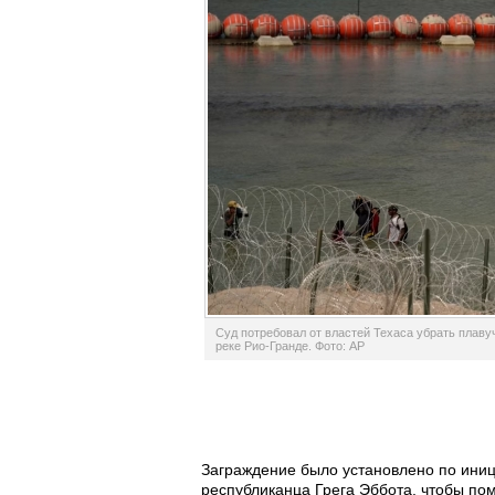
Суд потребовал от властей Техаса убрать плаву
реке Рио-Гранде. Фото: AP
Заграждение было установлено по иниц
республиканца Грега Эббота, чтобы по