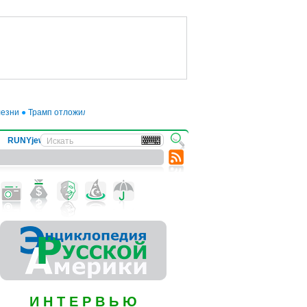
ни
●
Трамп отложил введение 50-процентных пошлин на товары из ЕС до июл
RUNYjews
ВЕСТИ ИЗ УКРАИНЫ
И Н Т Е Р В Ь Ю