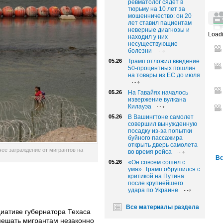
ревматолог сядет в
тюрьму на 10 лет за
мошенничество: он 20
лет ставил пациентам
неверные диагнозы и
Loadi
находил у них
несуществующие
болезни
05.26
Трамп отложил введение
50-процентных пошлин
на товары из ЕС до июля
05.26
На Гавайях началось
извержение вулкана
Килауэа
05.26
В Вашингтоне самолет
совершил вынужденную
посадку из-за попытки
буйного пассажира
открыть дверь самолета
чее заграждение от мигрантов на
во время рейса
Вс
05.26
«Он совсем сошел с
ума». Трамп обрушился с
критикой на Путина
после крупнейшего
удара по Украине
Все материалы раздела
иативе губернатора Техаса
мешать мигрантам незаконно