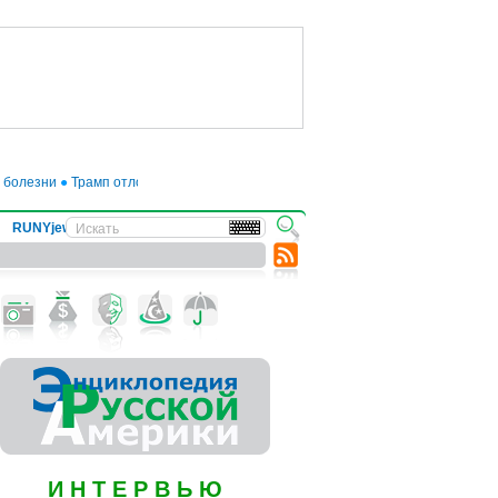
лезни
●
Трамп отложил введение 50-процентных пошлин на товары из ЕС до 
RUNYjews
ВЕСТИ ИЗ УКРАИНЫ
И Н Т Е Р В Ь Ю