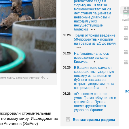
ревматолог сядет в
тюрьму на 10 лет за
мошенничество: он 20
лет ставил пациентам
неверные диагнозы и
Loadi
находил у них
несуществующие
болезни
05.26
Трамп отложил введение
50-процентных пошлин
на товары из ЕС до июля
05.26
На Гавайях началось
извержение вулкана
Килауэа
05.26
В Вашингтоне самолет
совершил вынужденную
посадку из-за попытки
ем крыс, заявили ученые. Фото:
буйного пассажира
открыть дверь самолета
во время рейса
Вс
05.26
«Он совсем сошел с
ума». Трамп обрушился с
критикой на Путина
после крупнейшего
удара по Украине
иксировали стремительный
х по всему миру. Исследование
Все материалы раздела
e Advances (SciAdv)