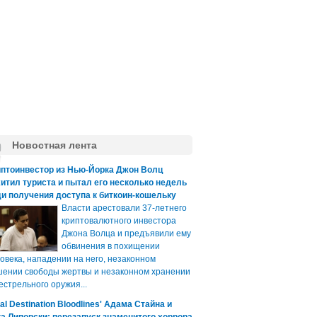
Новостная лента
иптоинвестор из Нью-Йорка Джон Волц
итил туриста и пытал его несколько недель
и получения доступа к биткоин-кошельку
Власти арестовали 37-летнего
криптовалютного инвестора
Джона Волца и предъявили ему
обвинения в похищении
овека, нападении на него, незаконном
ении свободы жертвы и незаконном хранении
естрельного оружия...
nal Destination Bloodlines' Адама Стайна и