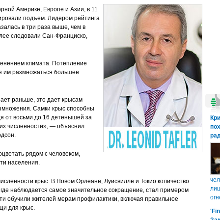
рной Америке, Европе и Азии, в 11
ировали подъем. Лидером рейтинга
залась в три раза выше, чем в
алее следовали Сан-Франциско,
менением климата. Потепление
яя им размножаться большее
пает раньше, это дает крысам
змножения. Самки крыс способны
я от восьми до 16 детенышей за
Кр
 их численности», — объяснил
пох
дсон.
рад
цветать рядом с человеком,
ти населения.
чел
численности крыс. В Новом Орлеане, Луисвилле и Токио количество
лиш
 где наблюдается самое значительное сокращение, стал примером
огн
ти обучили жителей мерам профилактики, включая правильное
щи для крыс.
'Fi