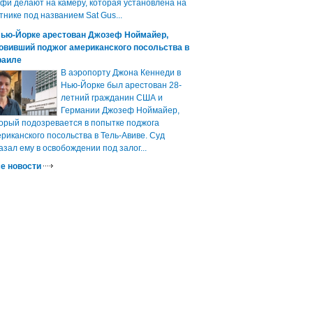
фи делают на камеру, которая установлена на
тнике под названием Sat Gus...
Нью-Йорке арестован Джозеф Ноймайер,
овивший поджог американского посольства в
раиле
В аэропорту Джона Кеннеди в
Нью-Йорке был арестован 28-
летний гражданин США и
Германии Джозеф Ноймайер,
орый подозревается в попытке поджога
риканского посольства в Тель-Авиве. Суд
азал ему в освобождении под залог...
е новости