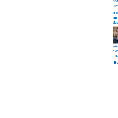
сел
спу
В 
гот
Из
кот
аме
отк
Вс