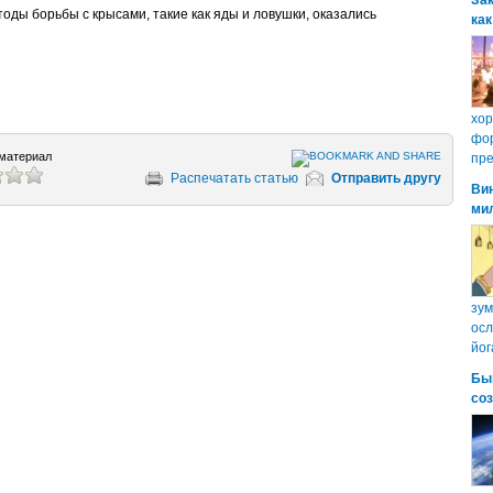
Зак
оды борьбы с крысами, такие как яды и ловушки, оказались
как
хо
фор
материал
пре
Распечатать статью
Отправить другу
Ви
ми
зум
осл
йог
Бы
со