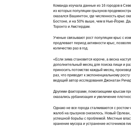
Команда изучала данные из 16 городов в Севе
из которых популяции грызунов продемонстр
оказался Вашингтон, где численность крыс ока
Бостоне, и на 50% выше, чем в Нью-Йорке. Д
Торонто и Амстердам.
Ученые связывают рост популяции крыс с из
продлевает период активности крыс, позвол
количество раз в год.
«Если зима становится короче, а весна насту
дополнительный месяц для поиска пищи и ра
приносить потомство каждый месяц, производ
раз, что приводит к экспоненциальному росту
ведущий автор исследования Джонатан Ричар
Другими факторами, помогающими крысам про
оказались урбанизация и увеличение плотнос
Однако не все города сталкиваются с ростом 
жалоб на грызунов снизилось. Новый Орлеан,
успешной борьбы с проблемой. Местные влас
хранение мусора и устранение источников пи