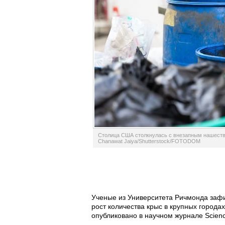
Столица США столкнулась с внезапным нашестви
Chanawat Jaiya/Shutterstock/FOTODOM
Ученые из Университета Ричмонда заф
рост количества крыс в крупных города
опубликовано в научном журнале Scienc