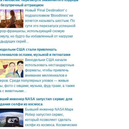
а Липовски: перезапуск знаменитого хоррора
 безупречный аттракцион
Новый 'Final Destination' с
подзаголовком 'Bloodlines' не
хочется называть шестым. По
сути это перезапуск успешной
ррор-франшизы, использующий схожую
мулу, но будто бы избавленный от нагрузки
дыдущих серий...
нодельни США стали привлекать
ллениалов ослами, музыкой и петнатами
Винодельни США начали
использовать нестандартные
форматы, чтобы привлечь
внимание миллениалов и
еров. Среди популярных уловок — живые
ы, фото с овцами, музыка, фуд-траки, а также
а с животными...
вший инженер NASA запустил сервис для
здания селфи из космоса
Бывший инженер NASA Марк
Робер запустил сервис,
который позволяет сделать
селфи из космоса. Космические