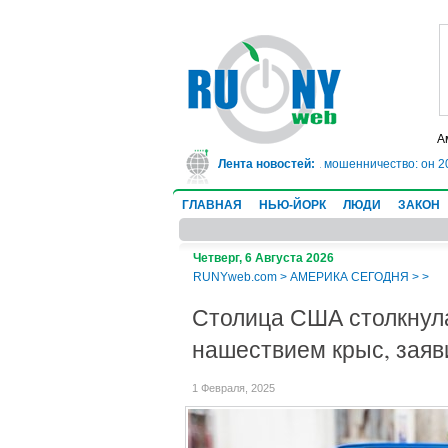
А
Техасе врач-ревматолог сядет в тюрьму на 10 лет за мошенничество: он 20 
Лента новостей:
ГЛАВНАЯ
НЬЮ-ЙОРК
ЛЮДИ
ЗАКОН
Четверг, 6 Августа 2026
RUNYweb.com
>
АМЕРИКА СЕГОДНЯ
>
>
Столица США столкнул
нашествием крыс, заяв
1 Февраля, 2025