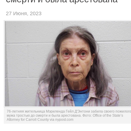
27 Июня, 2023
76-летняя жительница Мэриленда Гейл Д'Энтони забила своего пожилог
мужа тростью до смерти и была арестована. Фото: Office of the State’s
Attorney for Carroll County via nypost.com