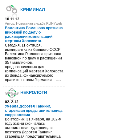
КРИМИНАЛ
10.11.12
Автор: Новостная служба RUNYweb
Валентина Ромашова признана
виновной по делу о
расхищении компенсаций
жертвам Холокоста.
Сегодня, 11 октября,
иммигрантка из бывшего СССР
Валентина Ромашова признана
виновной по делу о расхищении
$57 миллионов,
предназначенных для
компенсаций жертвам Холокоста
из фонда, финансируемого
правительством Германии.
НЕКРОЛОГИ
02. 2.12
Умерла Доротея Таннинг,
старейшая представительница
сюрреализма
Во вторник, 31 января, на 102-м
году жизни скончалась
американская художница и
поэтесса Доротея Таннинг,
старейшая представительница