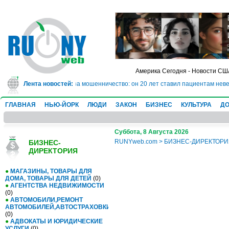
Америка Сегодня - Новости СШ
дет в тюрьму на 10 лет за мошенничество: он 20 лет ставил пациентам неве
Лента новостей:
ГЛАВНАЯ
НЬЮ-ЙОРК
ЛЮДИ
ЗАКОН
БИЗНЕС
КУЛЬТУРА
ДО
Суббота, 8 Августа 2026
RUNYweb.com
>
БИЗНЕС-ДИРЕКТОР
БИЗНЕС-
ДИРЕКТОРИЯ
●
МАГАЗИНЫ, ТОВАРЫ ДЛЯ
ДОМА, ТОВАРЫ ДЛЯ ДЕТЕЙ
(0)
●
АГЕНТСТВА НЕДВИЖИМОСТИ
(0)
●
АВТОМОБИЛИ,РЕМОНТ
АВТОМОБИЛЕЙ,АВТОСТРАХОВКИ
(0)
●
АДВОКАТЫ И ЮРИДИЧЕСКИЕ
УСЛУГИ
(0)