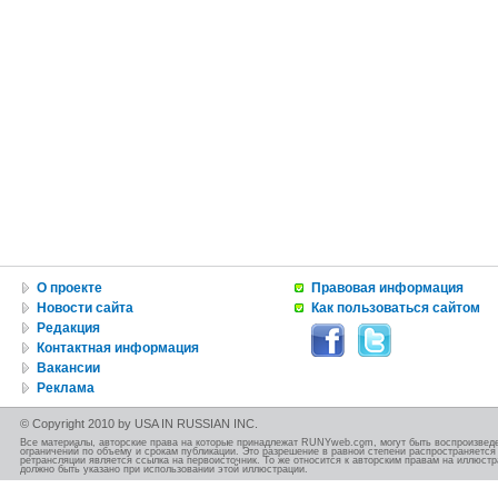
О проекте
Правовая информация
Новости сайта
Как пользоваться сайтом
Редакция
Контактная информация
Вакансии
Реклама
© Copyright 2010 by USA IN RUSSIAN INC.
Все материалы, авторские права на которые принадлежат RUNYweb.com, могут быть воспроизведе
ограничений по объему и срокам публикации. Это разрешение в равной степени распространяется 
ретрансляции является ссылка на первоисточник. То же относится к авторским правам на иллюст
должно быть указано при использовании этой иллюстрации.