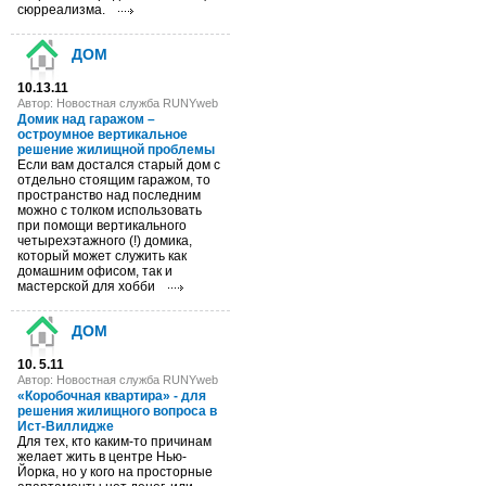
сюрреализма.
ДОМ
10.13.11
Автор: Новостная служба RUNYweb
Домик над гаражом –
остроумное вертикальное
решение жилищной проблемы
Если вам достался старый дом с
отдельно стоящим гаражом, то
пространство над последним
можно с толком использовать
при помощи вертикального
четырехэтажного (!) домика,
который может служить как
домашним офисом, так и
мастерской для хобби
ДОМ
10. 5.11
Автор: Новостная служба RUNYweb
«Коробочная квартира» - для
решения жилищного вопроса в
Ист-Виллидже
Для тех, кто каким-то причинам
желает жить в центре Нью-
Йорка, но у кого на просторные