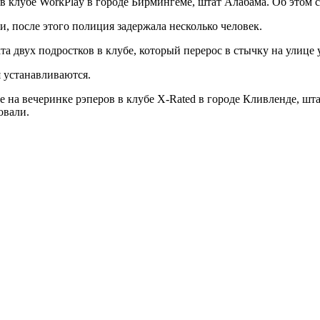
 в клубе WorkPlay в городе Бирмингеме, штат Алабама. Об этом 
и, после этого полиция задержала несколько человек.
а двух подростков в клубе, который перерос в стычку на улице 
 устанавливаются.
 на вечеринке рэперов в клубе X-Rated в городе Кливленде, шта
овали.