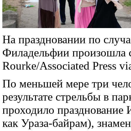
На праздновании по случ
Филадельфии произошла с
Rourke/Associated Press vi
По меньшей мере три чел
результате стрельбы в па
проходило празднование И
как Ураза-байрам), знам