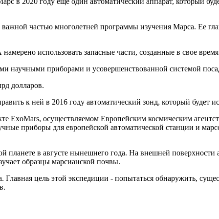
арс в 2020 году еще один автоматический аппарат, который буд
т важной частью многолетней программы изучения Марса. Ее гл
амерено использовать запасные части, созданные в свое время 
ными научными приборами и усовершенствованной системой поса
рд долларов.
вить к ней в 2016 году автоматический зонд, который будет и
екте ExoMars, осуществляемом Европейским космическим агентс
чные приборы для европейской автоматической станции и марсох
ой планете в августе нынешнего года. На внешней поверхности 
учает образцы марсианской почвы.
ода. Главная цель этой экспедиции - попытаться обнаружить, сущ
в.