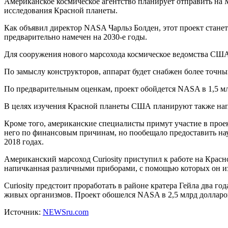
Американское космическое агентство планирует отправить на М
исследования Красной планеты.
Как объявил директор NASA Чарльз Болден, этот проект стане
предварительно намечен на 2030-е годы.
Для сооружения нового марсохода космическое ведомства США н
По замыслу конструкторов, аппарат будет снабжен более точ
По предварительным оценкам, проект обойдется NASA в 1,5 мл
В целях изучения Красной планеты США планируют также напра
Кроме того, американские специалисты примут участие в про
него по финансовым причинам, но пообещало предоставить нау
2018 годах.
Американский марсоход Curiosity приступил к работе на Красн
напичканная различными приборами, с помощью которых он из
Curiosity предстоит проработать в районе кратера Гейла два г
живых организмов. Проект обошелся NASA в 2,5 млрд долларо
Источник:
NEWSru.com