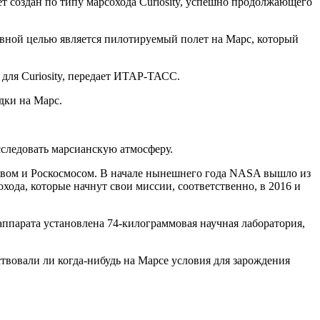
ет создан по типу марсохода Curiosity, успешно продолжающего
авной целью является пилотируемый полет на Марс, который
для Curiosity, передает ИТАР-ТАСС.
дки на Марс.
сследовать марсианскую атмосферу.
твом и Роскосмосом. В начале нынешнего года NASA вышло из
ода, которые начнут свои миссии, соответственно, в 2016 и
аппарата установлена 74-килограммовая научная лаборатория,
ествовали ли когда-нибудь на Марсе условия для зарождения