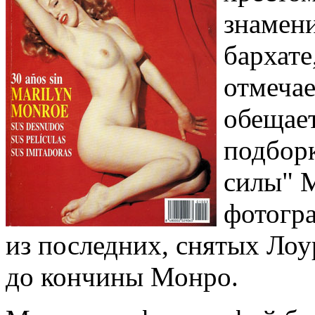
знамени
бархате
отмечае
обещает
подборк
силы" 
фотогр
из последних, снятых Ло
до кончины Монро.