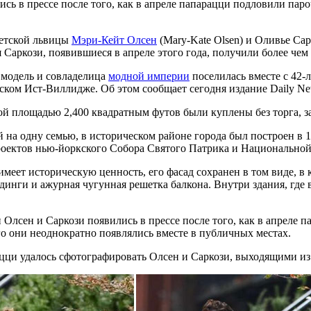
ь в прессе после того, как в апреле папарацци подловили паро
ветской львицы
Мэри-Кейт Олсен
(Mary-Kate Olsen) и Оливье Сар
 Саркози, появившиеся в апреле этого года, получили более чем
, модель и совладелица
модной империи
поселилась вместе с 42-
ском Ист-Виллидже. Об этом сообщает сегодня издание Daily Ne
 площадью 2,400 квадратным футов были куплены без торга, за
 на одну семью, в историческом районе города был построен в 
роектов нью-йоркского Собора Святого Патрика и Национальной
имеет историческую ценность, его фасад сохранен в том виде, в
инги и ажурная чугунная решетка балкона. Внутри здания, где 
 Олсен и Саркози появились в прессе после того, как в апреле 
го они неоднократно появлялись вместе в публичных местах.
ацци удалось сфотографировать Олсен и Саркози, выходящими из 