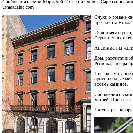
Сообщения о связи Мэри-Кейт Олсен и Оливье Саркози появилис
usmagazine.com
Слухи о романе с
президента Николя
26-летняя актриса
Стрит в манхэттен
Апартаменты жилой
Дом, рассчитанный
Ренвика, автора п
Поскольку здание 
оригинальные молд
восемь каминов.
Сообщения о связи
матчей. После это
На этот раз папар