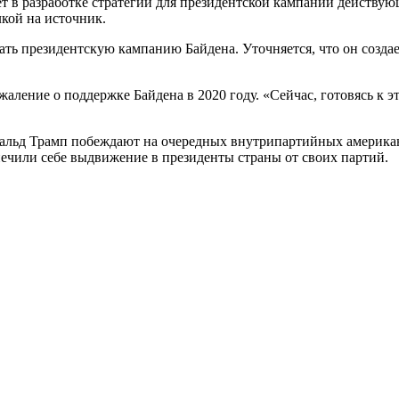
т в разработке стратегии для президентской кампании действу
кой на источник.
ать президентскую кампанию Байдена. Уточняется, что он созда
ение о поддержке Байдена в 2020 году. «Сейчас, готовясь к эти
ональд Трамп побеждают на очередных внутрипартийных америка
чили себе выдвижение в президенты страны от своих партий.