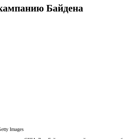
 кампанию Байдена
etty Images