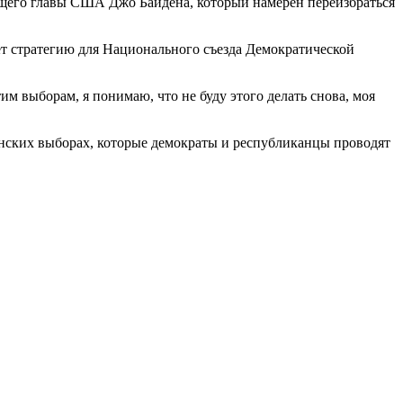
ющего главы США Джо Байдена, который намерен переизбраться
ет стратегию для Национального съезда Демократической
м выборам, я понимаю, что не буду этого делать снова, моя
нских выборах, которые демократы и республиканцы проводят