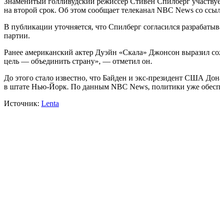
Знаменитый голливудский режиссер Стивен Спилберг участвуе
на второй срок. Об этом сообщает телеканал NBC News со ссыл
В публикации уточняется, что Спилберг согласился разрабатыв
партии.
Ранее американский актер Дуэйн «Скала» Джонсон выразил сожал
цель — объединить страну», ― отметил он.
До этого стало известно, что Байден и экс-президент США Д
в штате Нью-Йорк. По данным NBC News, политики уже обеспе
Источник:
Lenta