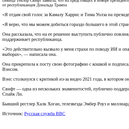
Певица Тейлор Свифт заявила, что на предстоящих в ноябре президентс
от республиканцев Дональда Трампа
«Я отдам свой голос за Камалу Харрис и Тима Уолза на презид
«Я верю, что мы можем добиться гораздо большего в этой стране
Она рассказала, что на ее решение выступить публично повл
поддерживает республиканца.
«Это действительно вызвало у меня страхи по поводу ИИ и опа
выборах», — написала она.
Она прикрепила к посту свою фотографию с кошкой и подписал
Вэнсом.
Вэнс столкнулся с критикой из-за видео 2021 года, в котором
Свифт — одна из нескольких знаменитостей, публично поддер
Спайк Ли.
Бывший рестлер Халк Хоган, телезвезда Эмбер Роуз и миллиа
Источник:
Русская служба BBC