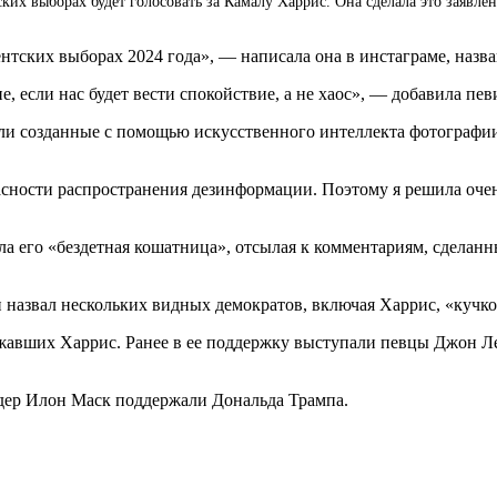
ких выборах будет голосовать за Камалу Харрис. Она сделала это заявле
ентских выборах 2024 года», — написала она в инстаграме, наз
, если нас будет вести спокойствие, а не хаос», — добавила пев
ияли созданные с помощью искусственного интеллекта фотограф
сности распространения дезинформации. Поэтому я решила очень 
а его «бездетная кошатница», отсылая к комментариям, сделан
 он назвал нескольких видных демократов, включая Харрис, «куч
жавших Харрис. Ранее в ее поддержку выступали певцы Джон Л
рдер Илон Маск поддержали Дональда Трампа.