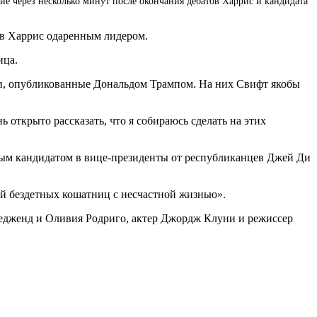
ние через несколько минут после окончания дебатов Харрис и кандидата
вав Харрис одаренным лидером.
ица.
ии, опубликованные Дональдом Трампом. На них Свифт якобы
открыто рассказать, что я собираюсь сделать на этих
ным кандидатом в вице-президенты от республиканцев Джей Ди
кой бездетных кошатниц с несчастной жизнью».
едженд и Оливия Родриго, актер Джордж Клуни и режиссер