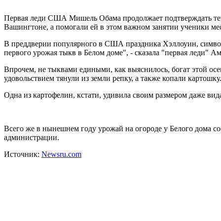
Первая леди США Мишель Обама продолжает подтверждать тезис о
Вашингтоне, а помогали ей в этом важном занятии ученики ме
В преддверии популярного в США праздника Хэллоуин, символом
первого урожая тыкв в Белом доме", - сказала "первая леди" Ам
Впрочем, не тыквами едиными, как выяснилось, богат этой осе
удовольствием тянули из земли репку, а также копали картошку
Одна из картофелин, кстати, удивила своим размером даже вида
Всего же в нынешнем году урожай на огороде у Белого дома со
администрации.
Источник:
Newsru.com