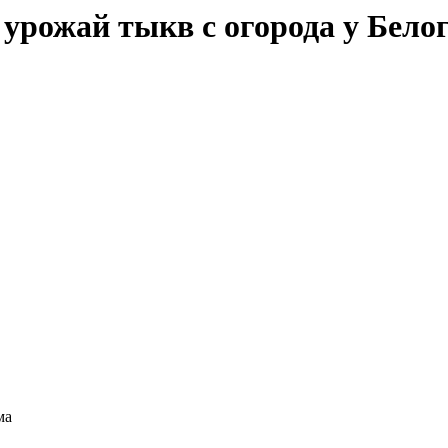
рожай тыкв с огорода у Белог
ма