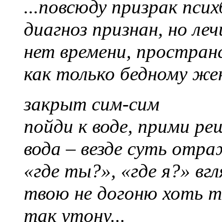
...повсюду призрак пси
диагноз признан, но ле
нет времени, пространс
как только бедному ж
закрыт сим-сим
пойди к воде, прими ре
вода – везде суть отра
«где ты?», «где я?» вгл
твою не догоню хоть т
так утону...