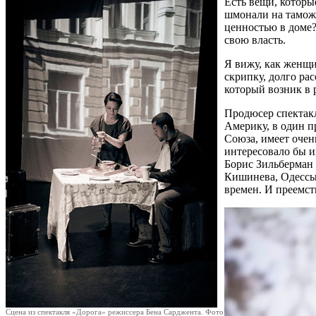
Есть вещи, которы
шмонали на таможн
ценностью в доме?
свою власть.
Я вижу, как женщи
скрипку, долго ра
который возник в р
Продюсер спектакл
Америку, в один п
Союза, имеет очень
интересовало бы и
Борис Зильберман 
Кишинева, Одессы,
времен. И преемст
Сцена из спектакля «Дорога» режиссера Бена Сарджента. Фото