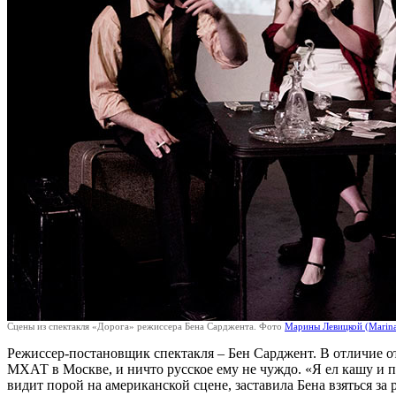
Сцены из спектакля «Дорога» режиссера Бена Сарджента. Фото
Марины Левицкой (Marina
Режиссер-постановщик спектакля – Бен Сарджент. В отличие от а
МХАТ в Москве, и ничто русское ему не чуждо. «Я ел кашу и пи
видит порой на американской сцене, заставила Бена взяться за 