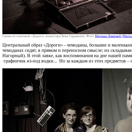
Сцены из спектакля «Дорога» режиссера Бена Сарджента. Фото
Марины Левицкой (Marina
Центральный образ «Дороги» - чемоданы, большие и маленькие, 
чемоданах сидят, в прямом и переносном смысле; их складывают
Нагорный). В этой лавке, как воспоминания на дне нашей памя
графинчик из-под водки... Но за каждым из этих предметов – с