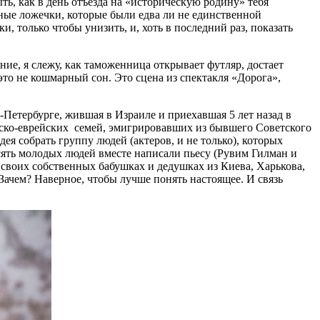
ть, как в день отъезда на «историческую родину» тебя
ные ложечки, которые были едва ли не единственной
, только чтобы унизить, и, хоть в последний раз, показать
ие, я слежу, как таможенница открывает футляр, достает
 это не кошмарный сон. Это сцена из спектакля «Дорога»,
-Петербурге, жившая в Израиле и приехавшая 5 лет назад в
усско-еврейских семей, эмигрировавших из бывшего Советского
ея собрать группу людей (актеров, и не только), которых
есять молодых людей вместе написали пьесу (Рувим Гилман и
своих собственных бабушках и дедушках из Киева, Харькова,
Зачем? Наверное, чтобы лучше понять настоящее. И связь