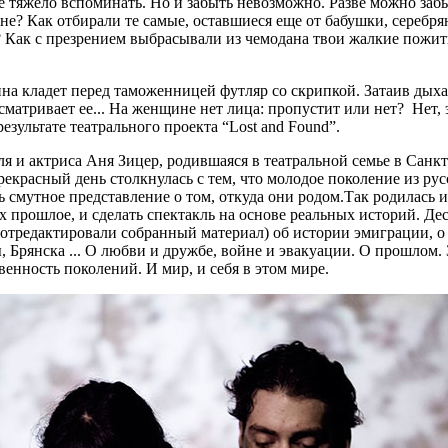
е тяжело вспоминать. Но и забыть невозможно. Разве можно забы
е? Как отбирали те самые, оставшиеся еще от бабушки, серебря
 Как с презрением выбрасывали из чемодана твои жалкие пожитки
на кладет перед таможенницей футляр со скрипкой. Затаив дыхан
ссматривает ее... На женщине нет лица: пропустит или нет? Нет,
езультате театрального проекта “Lost and Found”.
я и актриса Аня Зицер, родившаяся в театральной семье в Санкт
рекрасный день столкнулась с тем, что молодое поколение из р
 смутное представление о том, откуда они родом.Так родилась ид
х прошлое, и сделать спектакль на основе реальных историй. Д
отредактировали собранный материал) об истории эмиграции, о 
 Брянска ... О любви и дружбе, войне и эвакуации. О прошлом. 
венность поколений. И мир, и себя в этом мире.