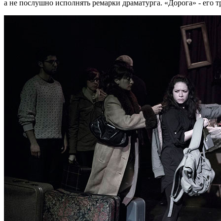
а не послушно исполнять ремарки драматурга. «Дорога» - его т