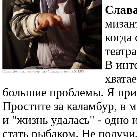
Слава
мизант
когда
театра
В инт
Слава Степнов, режиссер нью-йоркского театра STEPS.
хвата
большие проблемы. Я приш
Простите за каламбур, в м
и "жизнь удалась" - одно 
стать рыбаком. Не получи