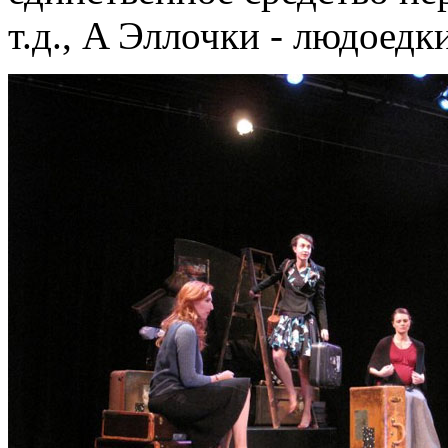
т.д., A Эллочки - людоедк