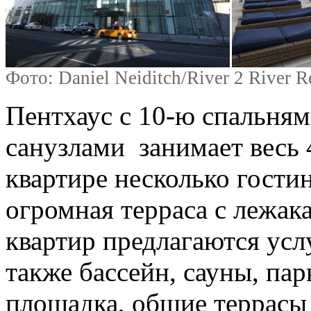
Фото: Daniel Neiditch/River 2 River 
Пентхаус с 10-ю спальня
санузлами занимает весь 
квартире несколько гостин
огромная терраса с лежак
квартир предлагаются услу
также бассейн, сауны, пар
площадка, общие террасы 