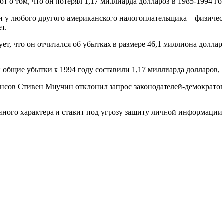
 о том, что он потерял 1,17 миллиарда долларов в 1985-1994 го
 у любого другого американского налогоплательщика – физическ
т.
ет, что он отчитался об убытках в размере 46,1 миллиона долла
и общие убытки к 1994 году составили 1,17 миллиарда долларов,
ансов Стивен Мнучин отклонил запрос законодателей-демократов
ного характера и ставит под угрозу защиту личной информации