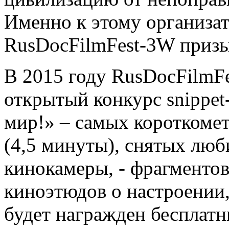
Именно к этому организа
RusDocFilmFest-3W призы
В 2015 году RusDocFilmF
открытый конкурс snippe
мир!» – самых короткоме
(4,5 минуты), снятых лю
кинокамеры, - фрагментов
киноэтюдов о настроении,
будет награжден бесплат