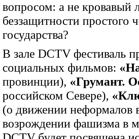
вопросом: а не кровавый л
беззащитности простого ч
государства?
В зале DCTV фестиваль п
социальных фильмов:
«Н
провинции),
«Грумант. О
российском Севере),
«Клю
(о движении неформалов в
возрождении фашизма в м
DCTV будет посвящена ис