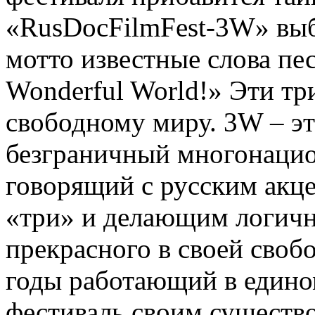
«RusDocFilmFest-3W» вы
мотто известные слова пе
Wonderful World!» Эти т
свободному миру. 3W – эт
безграничный многонацио
говорящий с русским акц
«три» и делающим логичн
прекрасного в своей своб
годы работающий в едино
фестиваль своим существо