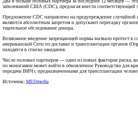
Два и больше половых партнера за последние 12 месяцев — это
заболеваний США (CDC), предлагая внести соответствующий з
Предложение CDC направлено на предупреждение случайной пе
являются абсолютным запретом и допускают пересадку органов
тщательное обследование донора.
Возможное введение запрещающей нормы вызвало протест в со
американской Сети по доставке и трансплантации органов (Orga
находятся в списке ожидания.
Число половых партнеров — один из новых факторов риска, к
по моногамии может войти в обновленное Руководство для враче
передачи ВИЧ с предназначенными для трансплантации челове
Источник:
MEDmedia