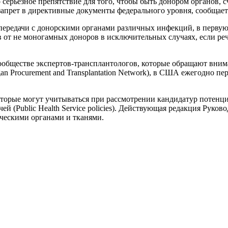
 серьезное препятствие для того, чтобы быть донором органов,
апрет в директивные документы федерального уровня, сообщает
редачи с донорскими органами различных инфекций, в первую 
 от не моногамных доноров в исключительных случаях, если реч
обществе экспертов-трансплантологов, которые обращают вним
n Procurement and Transplantation Network), в США ежегодно пе
оторые могут учитываться при рассмотрении кандидатур потенц
й (Public Health Service policies). Действующая редакция Руков
ческими органами и тканями.