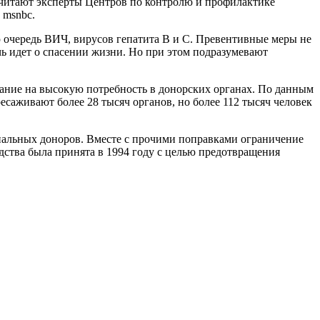
 считают эксперты Центров по контролю и профилактике
 msnbc.
очередь ВИЧ, вирусов гепатита В и С. Превентивные меры не
ь идет о спасении жизни. Но при этом подразумевают
ание на высокую потребность в донорских органах. По данным
ресаживают более 28 тысяч органов, но более 112 тысяч человек
иальных доноров. Вместе с прочими поправками ограничение
одства была принята в 1994 году с целью предотвращения