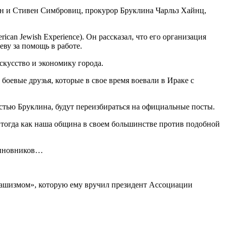
он и Стивен Симбровиц, прокурор Бруклина Чарльз Хайнц,
.
can Jewish Experience). Он рассказал, что его организация
еву за помощь в работе.
кусство и экономику города.
евые друзья, которые в свое время воевали в Ираке с
стью Бруклина, будут переизбираться на официальные посты.
, тогда как наша община в своем большинстве против подобной
 чиновников…
фашизмом», которую ему вручил президент Ассоциации