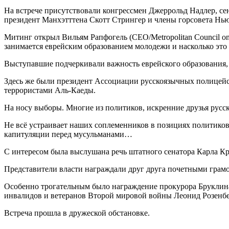
На встрече присутствовали конгрессмен Джеррольд Надлер, с
президент Манхэтттена Скотт Стрингер и члены горсовета Нь
Митинг открыл Вильям Рапфогель (CEO/Metropolitan Council on J
занимается еврейским образованием молодежи и насколько это 
Выступавшие подчеркивали важность еврейского образования, 
Здесь же были президент Ассоциации русскоязычных полицейс
террористами Аль-Каеды.
На носу выборы. Многие из политиков, искренние друзья русс
Не всё устраивает наших соплеменников в позициях политиков 
капитуляции перед мусульманами…
С интересом была выслушана речь штатного сенатора Карла К
Представители власти награждали друг друга почетными грам
Особенно трогательным было награждение прокурора Бруклин
инвалидов и ветеранов Второй мировой войны Леонид Розенбе
Встреча прошла в дружеской обстановке.