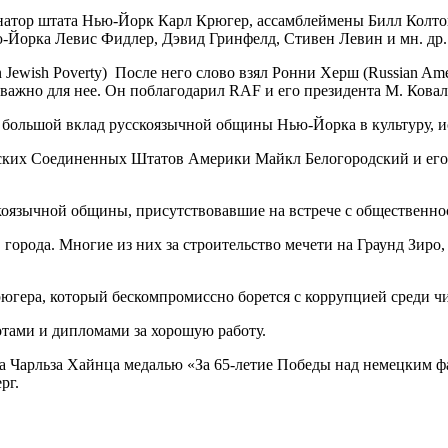
енатор штата Нью-Йорк Карл Крюгер, ассамблеймены Билл Колт
ю-Йорка Левис Фидлер, Дэвид Гринфелд, Стивен Левин и мн. др
ewish Poverty) После него слово взял Ронни Херш (Russian Ameri
важно для нее. Он поблагодарил RAF и его президента М. Ковал
большой вклад русскоязычной общины Нью-Йорка в культуру, ис
ких Соединенных Штатов Америки Майкл Белогородский и его бо
коязычной общины, присутствовавшие на встрече с общественно
города. Многие из них за строительство мечети на Граунд Зиро
рюгера, который бескомпромиссно борется с коррупцией среди
отами и дипломами за хорошую работу.
а Чарльза Хайнца медалью «За 65-летие Победы над немецким 
рг.