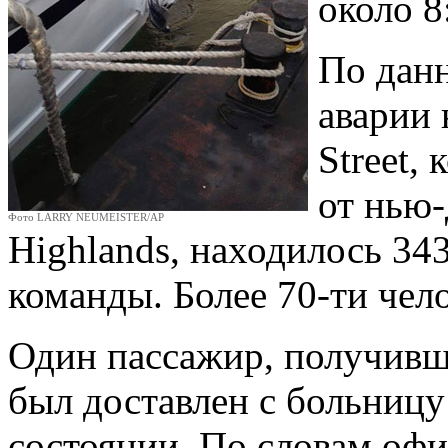
около 8
По дан
аварии 
Street,
от нью
Фото LARRY NEUMEISTER/AP
Highlands, находилось 34
команды. Более 70-ти чел
Один пассажир, получивш
был доставлен с больницу 
состоянии. По словам офи