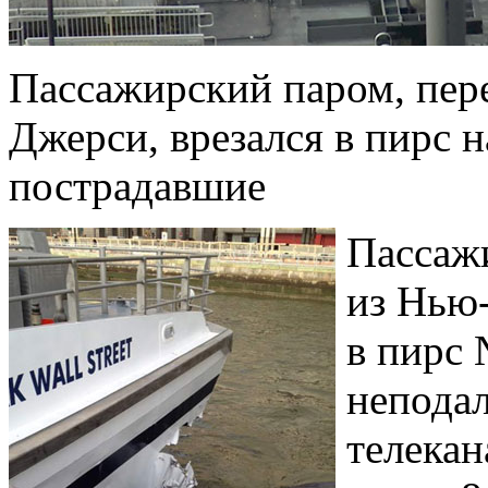
Пассажирский паром, пер
Джерси, врезался в пирс 
пострадавшие
Пассаж
из Нью
в пирс
неподал
телека