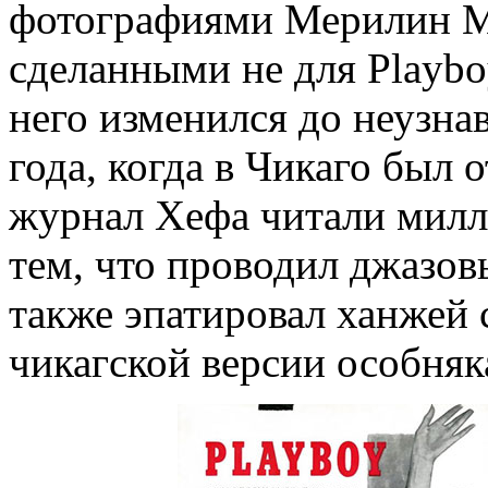
фотографиями Мерилин М
сделанными не для Playboy
него изменился до неузна
года, когда в Чикаго был 
журнал Хефа читали милли
тем, что проводил джазов
также эпатировал ханжей 
чикагской версии особняк