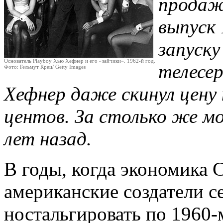
продаж
выпуск 
запуску
Основатель Playboy Хью Хефнер и его «зайчики». 1962-й год.
телесер
Фото: Гельмут Крец/ Getty Images
Хефнер даже скинул цену н
центов. За столько же м
лет назад.
В годы, когда экономика
американские создатели с
ностальгировать по 1960-