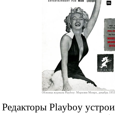
Обложка журнала Playboy: Мэрилин Монро, декабрь 195
Редакторы Playboy устро