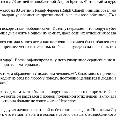
ся с 73-летней возлюбленной Аврил Брениг. Фото с сайта nypo
лобам 83-летний Ральф Черелл (Ralph Charell) инициировал нов
 выдвинул обвинение против своей бывшей возлюбленной, 73-летн
 вскоре стали любовниками. Истец утверждает, что подруга убед
нца дней жить в одной из комнат, даже если их отношения разла
 того снимал много лет и как постоянный жилец был избавлен о
 прежнее место жительства, он был вынужден сначала снять номер
тил удар". Врачи зафиксировали у него учащенное сердцебиение
ворится в материалах.
"жестоком обращении с пожилым человеком", было много причин, 
ыходит из себя по любому поводу, постоянно цепляется к людям,
век".
ется доказать, что бывшая подруга выгнала его по прихоти. Снач
же когда он расстался с доброй половиной этих вещей, включая 
и что она больше не хочет жить с Череллом.
я другая женщина, которой небезразличен ее дом. По словам Ло
рит, что не могла войти в комнату своего бывшего возлюбленного