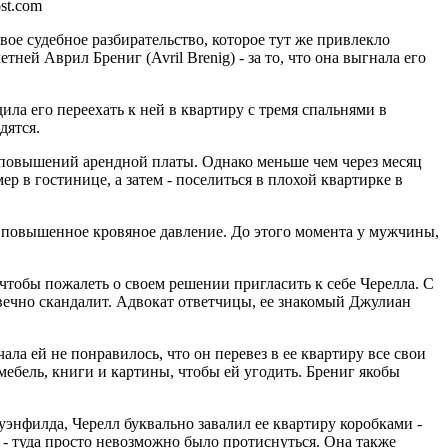
st.com
ое судебное разбирательство, которое тут же привлекло
ей Аврил Брениг (Avril Brenig) - за то, что она выгнала его
ила его переехать к ней в квартиру с тремя спальнями в
дятся.
т повышений арендной платы. Однако меньше чем через месяц
 в гостинице, а затем - поселиться в плохой квартирке в
 и повышенное кровяное давление. До этого момента у мужчины,
чтобы пожалеть о своем решении пригласить к себе Черелла. С
 вечно скандалит. Адвокат ответчицы, ее знакомый Джулиан
ала ей не понравилось, что он перевез в ее квартиру все свои
мебель, книги и картины, чтобы ей угодить. Брениг якобы
уэнфилда, Черелл буквально завалил ее квартиру коробками -
 - туда просто невозможно было протиснуться. Она также