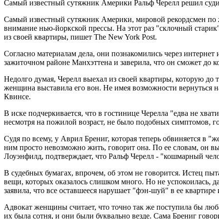
Самый известный сутяжник Америки Ральф Черелл решил судить
Самый известный сутяжник Америки, мировой рекордсмен по жа
внимание нью-йоркской прессы. На этот раз "склочный старик"
из своей квартиры, пишет The New York Post.
Согласно материалам дела, они познакомились через интернет и
зажиточном районе Манхэттена и заверила, что он сможет до ко
Недолго думая, Черелл выехал из своей квартиры, которую до
женщина выставила его вон. Не имея возможности вернуться на
Квинсе.
В иске подчеркивается, что в гостинице Черелла "едва не хва
несмотря на пожилой возраст, не было подобных симптомов, го
Судя по всему, у Аврил Брениг, которая теперь обвиняется в 
ним просто невозможно жить, говорит она. По ее словам, он в
Лоуэнфилд, подтверждает, что Ральф Черелл - "кошмарный чело
В судебных бумагах, впрочем, об этом не говорится. Истец пыта
вещи, которых оказалось слишком много. Но не успокоилась, да
заявила, что все оставшееся нарушает "фэн-шуй" в ее квартире 
Адвокат женщины считает, что точно так же поступила бы люба
их была сотня, и они были буквально везде. Сама Брениг гово