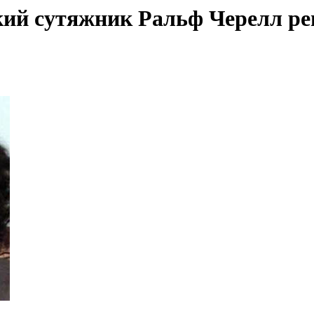
й сутяжник Ральф Черелл реш