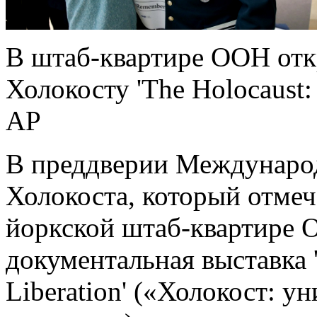
В штаб-квартире ООН отк
Холокосту 'The Holocaust: 
AP
В преддверии Международ
Холокоста, который отмеча
йоркской штаб-квартире 
документальная выставка '
Liberation' («Холокост: у