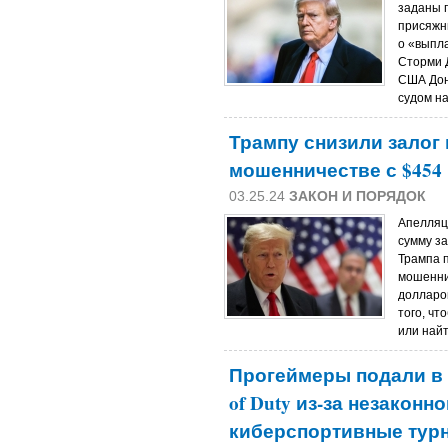
заданы 
присяжн
о «выпл
Сторми Д
США Дон
судом на
Трампу снизили залог 
мошенничестве с $454 
03.25.24
ЗАКОН И ПОРЯДОК
Апелляц
сумму за
Трампа п
мошеннич
долларов
того, чт
или найт
Прогеймеры подали в с
of Duty из-за незакон
киберспортивные тур