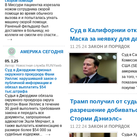
скорой помощи
В Миссури пациентка изрезала
ножом сотрудника скорой
помощи во время обычного
вызова и и попыталась угнать
машину скорой помощи.
Раненый фельдшер был
Суд в Калифорнии отк
доставлен в больницу, но
коллеги не смогли его спасти...
Маска за неявку для д
11.25.24
ЗАКОН И ПОРЯДОК
АМЕРИКА СЕГОДНЯ
Суд в С
Комисси
05. 1.25
Автор: Новостная служба RUNYweb
США (SE
Суд в Джорджии признал
америка
окружного прокурора Фани
за того,
Уиллис нарушившей закон о
показан
публичной информации и
обязал выплатить $54
покупке T
тыс.штрафа
Судья в Джорджии обязала
Трамп получил от суд
окружного прокурора округа
Фултон Фани Уиллис в течение
разрешение добивать
30 дней выполнить требования
закона и передать все
Сторми Дэниэлс»
документы, запрошенные
адвокатом Эшли Мерчант, а
также выплатить компенсацию в
11.22.24
ЗАКОН И ПОРЯДОК
размере более $54 000 за
судебные издержки...
Судья Х