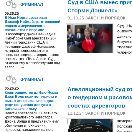
Суд в США вынес приг
КРИМИНАЛ
Сторми Дэниелс»
05.26.25
В Нью-Йорке арестован
01.10.25
ЗАКОН И ПОРЯДОК
Джозеф Ноймайер, готовивший
поджог американского
Cуд в Н
посольства в Израиле
обвинит
В аэропорту Джона Кеннеди в
Дэниелс
Нью-Йорке был арестован 28-
безусло
летний гражданин США и
Германии Джозеф Ноймайер,
тюремно
который подозревается в
условног
попытке поджога американского
посольства в Тель-Авиве. Суд
отказал ему в освобождении под
залог...
КРИМИНАЛ
Апелляционный суд от
05.26.25
Криптоинвестор из Нью-Йорка
о гендерном и расово
Джон Волц похитил туриста и
пытал его несколько недель
советах директоров
ради получения доступа к
биткоин-кошельку
12.12.24
ЗАКОН И ПОРЯДОК
Власти арестовали 37-летнего
криптовалютного инвестора
Федерал
Джона Волца и предъявили ему
обвинения в похищении
положил
человека, нападении на него,
биржево