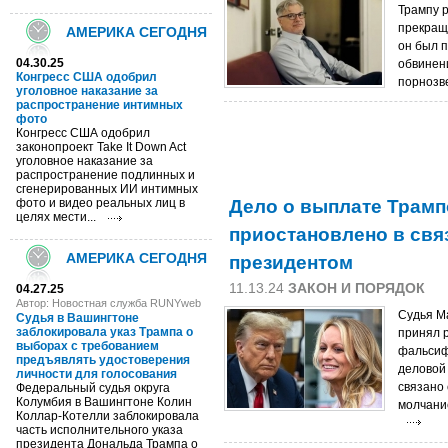
Трампу 
прекраще
АМЕРИКА СЕГОДНЯ
он был 
04.30.25
обвинен
Конгресс США одобрил
порнозве
уголовное наказание за
распространение интимных
фото
Конгресс США одобрил
законопроект Take It Down Act
уголовное наказание за
распространение подлинных и
сгенерированных ИИ интимных
Дело о выплате Трамп
фото и видео реальных лиц в
целях мести...
приостановлено в свя
президентом
АМЕРИКА СЕГОДНЯ
11.13.24
ЗАКОН И ПОРЯДОК
04.27.25
Автор: Новостная служба RUNYweb
Судья М
Судья в Вашингтоне
заблокировала указ Трампа о
принял 
выборах с требованием
фальсиф
предъявлять удостоверения
деловой
личности для голосования
связано 
Федеральный судья округа
Колумбия в Вашингтоне Колин
молчание
Коллар-Котелли заблокировала
часть исполнительного указа
президента Дональда Трампа о