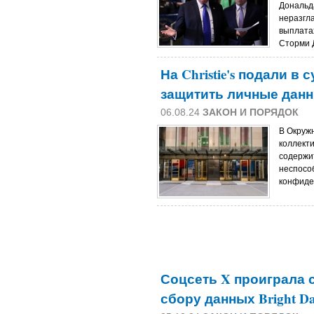
Дональд
неразгл
выплата
Сторми Д
На Christie's подали в
защитить личные данн
06.08.24
ЗАКОН И ПОРЯДОК
В Окруж
коллекти
содержи
неспосо
конфиде
Соцсеть X проиграла 
сбору данных Bright Da