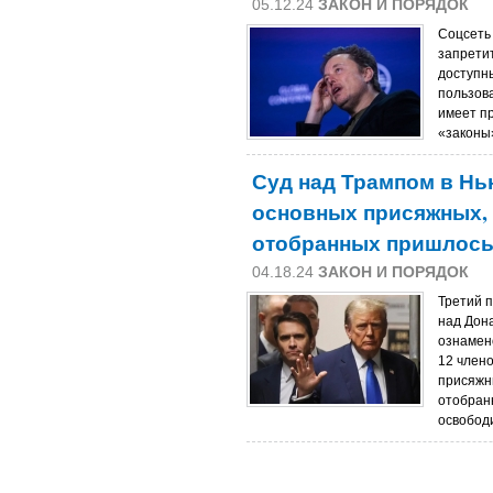
05.12.24
ЗАКОН И ПОРЯДОК
Соцсеть
запретит
доступн
пользова
имеет п
«законы»
Суд над Трампом в Нь
основных присяжных, 
отобранных пришлось
04.18.24
ЗАКОН И ПОРЯДОК
Третий 
над Дон
ознамено
12 члено
присяжн
отобран
освободи