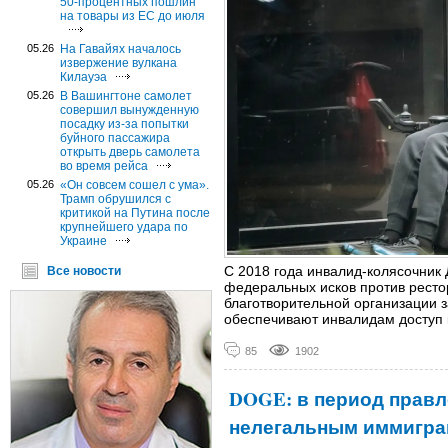
50-процентных пошлин
на товары из ЕС до июля
05.26
На Гавайях началось
извержение вулкана
Килауэа
05.26
В Вашингтоне самолет
совершил вынужденную
посадку из-за попытки
буйного пассажира
открыть дверь самолета
во время рейса
05.26
«Он совсем сошел с ума».
Трамп обрушился с
критикой на Путина после
крупнейшего удара по
Украине
С 2018 года инвалид-колясочник
Все новости
федеральных исков против рестор
благотворительной организации за
обеспечивают инвалидам доступ 
85
1902
DOGE: в период правл
нелегальным иммигра