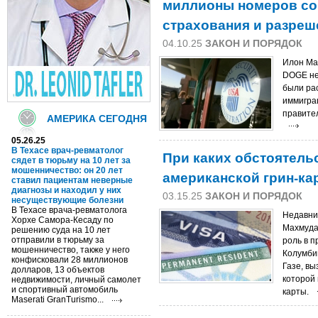
миллионы номеров со
страхования и разреш
04.10.25
ЗАКОН И ПОРЯДОК
Илон Ма
DOGE не
были ра
иммигра
правител
АМЕРИКА СЕГОДНЯ
05.26.25
В Техасе врач-ревматолог
При каких обстоятель
сядет в тюрьму на 10 лет за
мошенничество: он 20 лет
американской грин-ка
ставил пациентам неверные
диагнозы и находил у них
03.15.25
ЗАКОН И ПОРЯДОК
несуществующие болезни
В Техасе врача-ревматолога
Недавни
Хорхе Самора-Кесаду по
Махмуда
решению суда на 10 лет
отправили в тюрьму за
роль в п
мошенничество, также у него
Колумби
конфисковали 28 миллионов
Газе, вы
долларов, 13 объектов
которой
недвижимости, личный самолет
и спортивный автомобиль
карты.
Maserati GranTurismo...