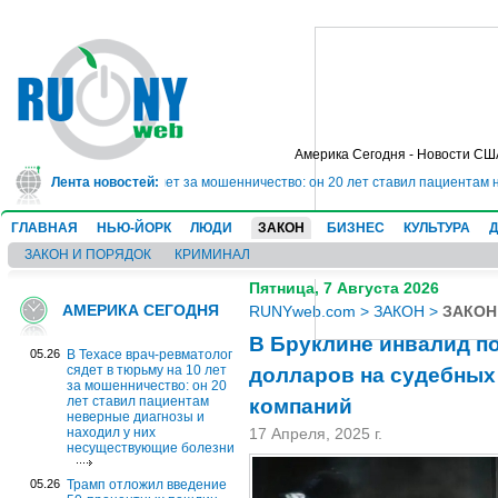
Америка Сегодня - Новости СШ
ет в тюрьму на 10 лет за мошенничество: он 20 лет ставил пациентам невер
Лента новостей:
ГЛАВНАЯ
НЬЮ-ЙОРК
ЛЮДИ
ЗАКОН
БИЗНЕС
КУЛЬТУРА
ЗАКОН И ПОРЯДОК
КРИМИНАЛ
Пятница, 7 Августа 2026
АМЕРИКА СЕГОДНЯ
RUNYweb.com
>
ЗАКОН
>
ЗАКОН
В Бруклине инвалид п
05.26
В Техасе врач-ревматолог
долларов на судебных
сядет в тюрьму на 10 лет
за мошенничество: он 20
компаний
лет ставил пациентам
неверные диагнозы и
находил у них
17 Апреля, 2025 г.
несуществующие болезни
05.26
Трамп отложил введение