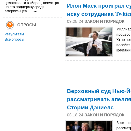
целостности выборов, несмотря
Илон Маск проиграл с
на его поддержку среди
американцев...
иску сотрудника Twitte
09.25.24
ЗАКОН И ПОРЯДОК
ОПРОСЫ
Миллиар
Результаты
процесс 
Все опросы
X) по п
пособия
компании
Верховный суд Нью-Й
рассматривать апелля
Сторми Дэниелс
06.18.24
ЗАКОН И ПОРЯДОК
Верховн
рассмат