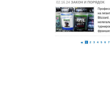
02.16.24
ЗАКОН И ПОРЯДОК
Професс
на гиган
Blizzard
нелегал
турниров
франшиз 
1
2
3
4
5
6
7