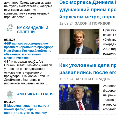
Экс-морпеха Дэниела 
долларов. Cледователи вышли
на группу вымогателей, которые
удушающий прием про
отмывали украденную
криптовалюту в компьютерной
йоркском метро, опра
игре Minecraft...
12.09.24
ЗАКОН И ПОРЯДОК
NY СКАНДАЛЫ И
Присяжн
СПЛЕТНИ
пехоты 
убийств
05. 5.25
ФБР начало расследование
Джордан
против генерального прокурора
2023 год
Нью-Йорка Летиши Джеймс по
раздели
обвинению в ипотечном
мошенничестве
ФБР и прокуратура США в
Как уголовные дела п
Олбани, штат Нью-Йорк, начали
уголовное расследование в
развалились после ег
отношении генерального
прокурора Нью-Йорка Летиши
11.27.24
ЗАКОН И ПОРЯДОК
Джеймс по обвинению в
ипотечном мошенничестве...
25 нояб
федерал
АМЕРИКА СЕГОДНЯ
избранн
Трампа. 
05. 4.25
о том, к
В Миссури пациентка ранила
ножом фельдшера и
его угол
попыталась угнать машину