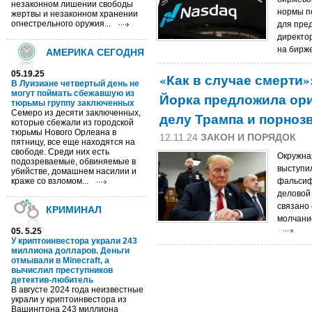
незаконном лишении свободы
нормы п
жертвы и незаконном хранении
огнестрельного оружия...
для пред
директо
на бирже
АМЕРИКА СЕГОДНЯ
05.19.25
«Как в случае смерти»
В Луизиане четвертый день не
могут поймать сбежавшую из
Йорка предложила ор
тюрьмы группу заключенных
Семеро из десяти заключенных,
делу Трампа и порноз
которые сбежали из городской
тюрьмы Нового Орлеана в
12.11.24
ЗАКОН И ПОРЯДОК
пятницу, все еще находятся на
свободе. Среди них есть
Окружна
подозреваемые, обвиняемые в
выступи
убийстве, домашнем насилии и
краже со взломом...
фальсиф
деловой
связано 
КРИМИНАЛ
молчание
05. 5.25
У криптоинвестора украли 243
миллиона долларов. Деньги
отмывали в Minecraft, а
вычислил преступников
детектив-любитель
В августе 2024 года неизвестные
украли у криптоинвестора из
Вашингтона 243 миллиона