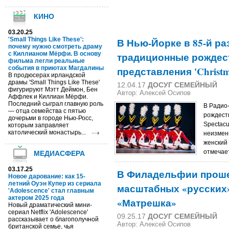
КИНО
03.20.25
'Small Things Like These':
В Нью-Йорке в 85-й ра
почему нужно смотреть драму
с Киллианом Мёрфи. В основу
традиционные рождес
фильма легли реальные
события в приютах Магдалины
представления 'Christma
В продюсерах ирландской
драмы 'Small Things Like These'
12.04.17
ДОСУГ СЕМЕЙНЫЙ
фигурируют Мэтт Деймон, Бен
Автор: Алексей Осипов
Аффлек и Киллиан Мёрфи.
Последний сыграл главную роль
В Радио
— отца семейства с пятью
рождест
дочерьми в городе Нью-Росс,
Spectacu
которым заправляет
католический монастырь...
неизмен
женский 
отмечает
МЕДИАСФЕРА
03.17.25
В Филадельфии проше
Новое дарование: как 15-
летний Оуэн Купер из сериала
масштабных «русских
'Adolescence' стал главным
актером 2025 года
«Матрешка»
Новый драматический мини-
сериал Netflix 'Adolescence'
09.25.17
ДОСУГ СЕМЕЙНЫЙ
рассказывает о благополучной
Автор: Алексей Осипов
британской семье, чья