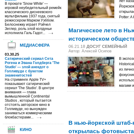
лет наза
В прокате 'Snow White' —
Йоркско
игровой неубедительный ремейк
открылас
классического диснеевского
мультфильма 1937 года, снятый
Potter: A 
режиссером Марком Уэббом.
Белоснежку играет Рэйчел
Магическое лето в Нь
Зеглер, роль злой колдуньи
исполнила Галь Гадот...
историческом общест
МЕДИАСФЕРА
06.21.18
ДОСУГ СЕМЕЙНЫЙ
Автор: Алексей Осипов
03.30.25
Сатирический сериал Сета
В экспоз
Рогена и Эвана Голдберга 'The
Historic
Studio' — злой анекдот о
из личн
Голливуде с букетом
фокусни
знаменитостей
На стриминге Apple TV+
использ
показывают сатирический
магами и
сериал 'The Studio'. В центре
внимания — глава
вымышленной Continental
Studios , который пытается
отстоять авторское кино в
Голливуде, но вынужден
заниматься коммерческими
блокбастерами...
В нью-йоркской штаб
открылась фотовыста
КИНО