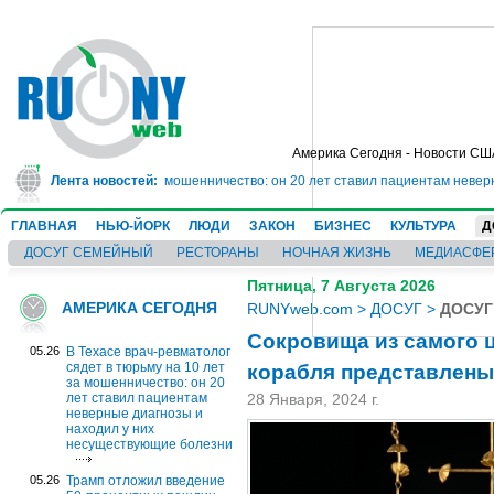
Америка Сегодня - Новости СШ
тюрьму на 10 лет за мошенничество: он 20 лет ставил пациентам неверные д
Лента новостей:
ГЛАВНАЯ
НЬЮ-ЙОРК
ЛЮДИ
ЗАКОН
БИЗНЕС
КУЛЬТУРА
Д
ДОСУГ СЕМЕЙНЫЙ
РЕСТОРАНЫ
НОЧНАЯ ЖИЗНЬ
МЕДИАСФЕ
Пятница, 7 Августа 2026
АМЕРИКА СЕГОДНЯ
RUNYweb.com
>
ДОСУГ
>
ДОСУГ
Сокровища из самого 
05.26
В Техасе врач-ревматолог
корабля представлены
сядет в тюрьму на 10 лет
за мошенничество: он 20
лет ставил пациентам
28 Января, 2024 г.
неверные диагнозы и
находил у них
несуществующие болезни
05.26
Трамп отложил введение