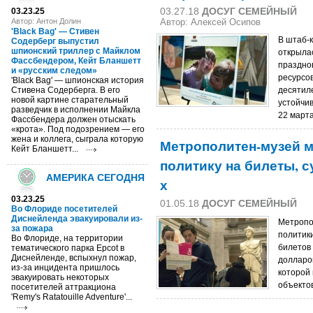
03.27.18
ДОСУГ СЕМЕЙНЫЙ
03.23.25
Автор: Антон Долин
Автор: Алексей Осипов
'Black Bag' — Стивен
В штаб-
Содерберг выпустил
шпионский триллер с Майклом
открыла
Фассбендером, Кейт Бланшетт
праздно
и «русским следом»
ресурсо
'Black Bag' — шпионская история
Стивена Содерберга. В его
десятил
новой картине старательный
устойчив
разведчик в исполнении Майкла
22 марта
Фассбендера должен отыскать
«крота». Под подозрением — его
жена и коллега, сыграла которую
Метрополитен-музей 
Кейт Бланшетт...
политику на билеты, 
АМЕРИКА СЕГОДНЯ
х
03.23.25
01.05.18
ДОСУГ СЕМЕЙНЫЙ
Во Флориде посетителей
Диснейленда эвакуировали из-
Метропо
за пожара
политики
Во Флориде, на территории
билетов 
тематического парка Epcot в
Диснейленде, вспыхнул пожар,
долларов
из-за инцидента пришлось
которой
эвакуировать некоторых
объектов
посетителей аттракциона
'Remy's Ratatouille Adventure'...