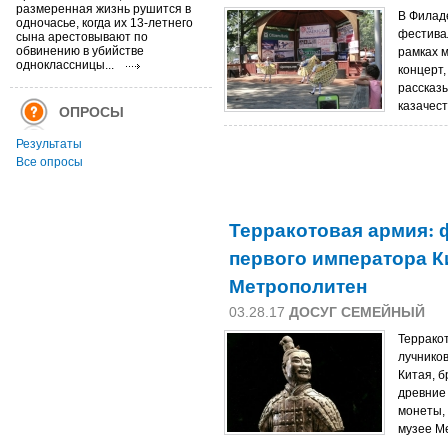
размеренная жизнь рушится в
В Филад
одночасье, когда их 13-летнего
фестива
сына арестовывают по
обвинению в убийстве
рамках 
одноклассницы...
концерт,
рассказ
казачест
ОПРОСЫ
Результаты
Все опросы
Терракотовая армия: 
первого императора К
Метрополитен
03.28.17
ДОСУГ СЕМЕЙНЫЙ
Террако
лучнико
Китая, 
древние
монеты, 
музее М