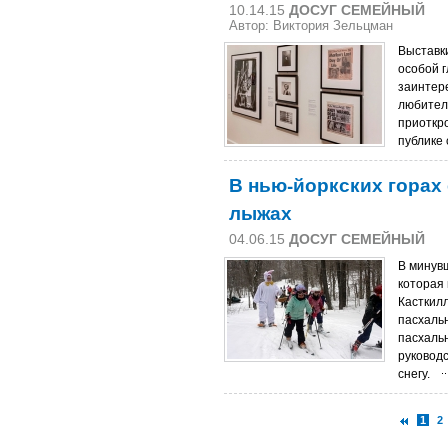
10.14.15
ДОСУГ СЕМЕЙНЫЙ
Автор: Виктория Зельцман
Выставк
особой 
заинтер
любителе
приоткр
публике
В нью-йоркских горах
лыжах
04.06.15
ДОСУГ СЕМЕЙНЫЙ
В минув
которая
Касткилл
пасхальн
пасхаль
руковод
снегу.
1
2