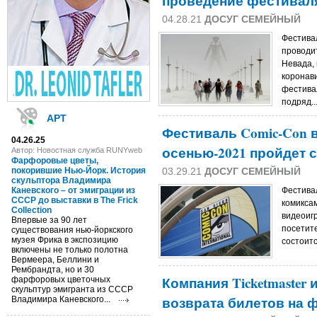
проведение фестиваля
04.28.21
ДОСУГ СЕМЕЙНЫЙ
Фестива
проводит
Невада, 
коронави
фестива
подряд..
АРТ
Фестиваль Comic-Con 
04.26.25
осенью-2021 пройдет 
Автор: Новостная служба RUNYweb
Фарфоровые цветы,
покорившие Нью-Йорк. История
03.29.21
ДОСУГ СЕМЕЙНЫЙ
скульптора Владимира
Каневского – от эмиграции из
Фестива
СССР до выставки в The Frick
комикса
Collection
видеоигр
Впервые за 90 лет
посетит
существования нью-йоркского
музея Фрика в экспозицию
состоитс
включены не только полотна
Вермеера, Беллини и
Рембрандта, но и 30
Компания Ticketmaster
фарфоровых цветочных
скульптур эмигранта из СССР
возврата билетов на 
Владимира Каневского...