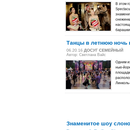
В этом г
Spectac
знамени
снежинк
настоящ
барашки.
Танцы в летнюю ночь 
06.20.16
ДОСУГ СЕМЕЙНЫЙ
Автор: Светлана Вайс
Одним и
нью-йор
площадк
располо
Линколь-
Знаменитое шоу слонов 