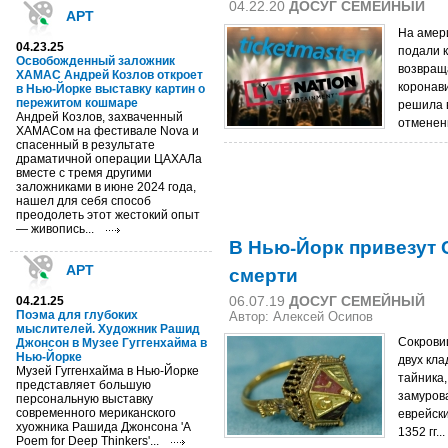
04.22.20
ДОСУГ СЕМЕЙНЫЙ
АРТ
На амер
04.23.25
подали к
Освобожденный заложник
возвращ
ХАМАС Андрей Козлов откроет
коронав
в Нью-Йорке выставку картин о
пережитом кошмаре
решила 
Андрей Козлов, захваченный
отменен
ХАМАСом на фестивале Nova и
спасенный в результате
драматичной операции ЦАХАЛа
вместе с тремя другими
заложниками в июне 2024 года,
нашел для себя способ
преодолеть этот жестокий опыт
— живопись...
В Нью-Йорк привезут
смерти
АРТ
06.07.19
ДОСУГ СЕМЕЙНЫЙ
04.21.25
Поэма для глубоких
Автор: Алексей Осипов
мыслителей. Художник Рашид
Сокрови
Джонсон в Музее Гуггенхайма в
Нью-Йорке
двух кла
Музей Гуггенхайма в Нью-Йорке
тайника,
представляет большую
замуров
персональную выставку
современного мериканского
еврейски
хуожника Рашида Джонсона 'A
1352 гг...
Poem for Deep Thinkers'...