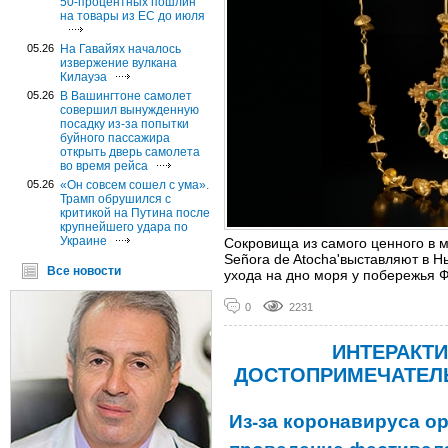
50-процентных пошлин
на товары из ЕС до июля
05.26
На Гавайях началось
извержение вулкана
Килауэа
05.26
В Вашингтоне самолет
совершил вынужденную
посадку из-за попытки
буйного пассажира
открыть дверь самолета
во время рейса
05.26
«Он совсем сошел с ума».
Трамп обрушился с
критикой на Путина после
крупнейшего удара по
Украине
Сокровища из самого ценного в м
Señora de Atocha'выставляют в Н
Все новости
ухода на дно моря у побережья 
0
2231
ИНТЕРАКТИ
ДОСТОПРИМЕЧАТЕЛ
Из-за коронавируса о