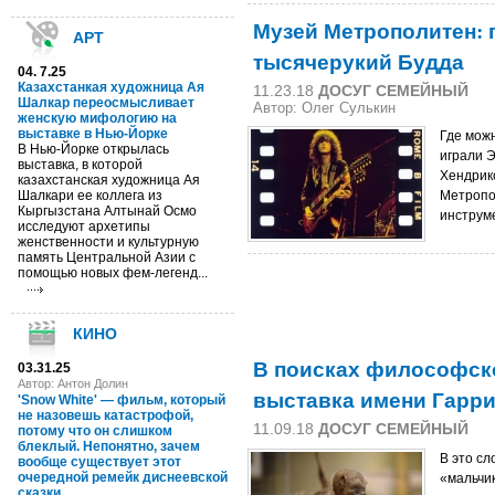
Музей Метрополитен: 
АРТ
тысячерукий Будда
04. 7.25
Казахстанкая художница Ая
11.23.18
ДОСУГ СЕМЕЙНЫЙ
Шалкар переосмысливает
Автор: Олег Сулькин
женскую мифологию на
выставке в Нью-Йорке
Где можн
В Нью-Йорке открылась
играли Э
выставка, в которой
Хендрик
казахстанская художница Ая
Шалкари ее коллега из
Метропо
Кыргызстана Алтынай Осмо
инструме
исследуют архетипы
женственности и культурную
память Центральной Азии с
помощью новых фем-легенд...
КИНО
В поисках философск
03.31.25
Автор: Антон Долин
выставка имени Гарри
'Snow White' — фильм, который
не назовешь катастрофой,
11.09.18
ДОСУГ СЕМЕЙНЫЙ
потому что он слишком
блеклый. Непонятно, зачем
В это сл
вообще существует этот
очередной ремейк диснеевской
«мальчик
сказки