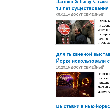
Barnum & Bailey Circus
ти лет существования
05.02.16
ДОСУГ СЕМЕЙНЫЙ
Слоны б
на арене
минувши
раз прин
начала 
«Велича
Для тыквенной выстав
Йорке использовали с
10.29.15
ДОСУГ СЕМЕЙНЫЙ
На ежего
Blaze в 
праздно
тысячи 
выполне
Выставки в нью-йорк